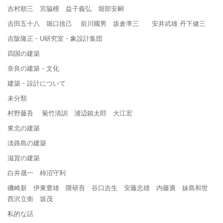
吉村順三 宮脇檀 益子義弘 堀部安嗣
吉田五十八 堀口捨己 前川國男 坂倉準三 安井武雄 丹下健三
吉阪隆正・U研究室・象設計集団
四国の建築
奈良の建築・文化
建築・設計について
未分類
村野藤吾 菊竹清訓 浦辺鎮太郎 大江宏
東北の建築
淡路島の建築
滋賀の建築
白井晟一 柿沼守利
磯崎新 伊東豊雄 隈研吾 谷口吉生 安藤忠雄 内藤廣 妹島和世
西沢立衛 坂茂
私的な話