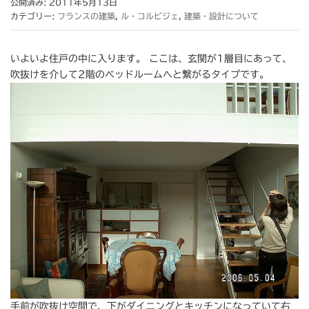
公開済み: 2011年5月13日
カテゴリー:
フランスの建築
,
ル・コルビジェ
,
建築・設計について
いよいよ住戸の中に入ります。 ここは、玄関が1層目にあって、
吹抜けを介して2階のベッドルームへと繋がるタイプです。
手前が吹抜け空間で、下がダイニングとキッチンになっていて右