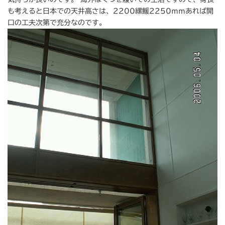
も考えると日本での天井高さは、2200縲鰀2250ｍｍあれば開
口の工夫次第で充分なのです。