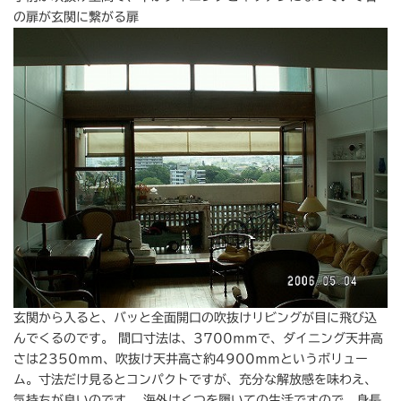
の扉が玄関に繋がる扉
玄関から入ると、バッと全面開口の吹抜けリビングが目に飛び込
んでくるのです。 間口寸法は、3700ｍｍで、ダイニング天井高
さは2350ｍｍ、吹抜け天井高さ約4900ｍｍというボリュー
ム。寸法だけ見るとコンパクトですが、充分な解放感を味わえ、
気持ちが良いのです。 海外はくつを履いての生活ですので、身長