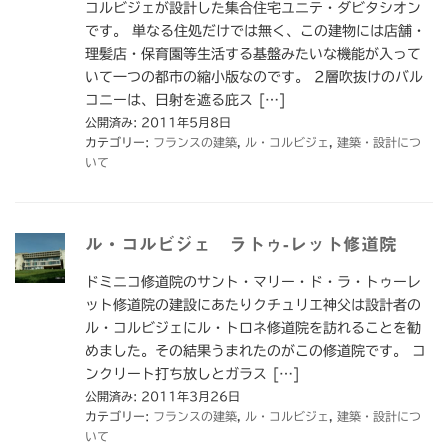
コルビジェが設計した集合住宅ユニテ・ダビタシオン
です。 単なる住処だけでは無く、この建物には店舗・
理髪店・保育園等生活する基盤みたいな機能が入って
いて一つの都市の縮小版なのです。 2層吹抜けのバル
コニーは、日射を遮る庇ス […]
公開済み: 2011年5月8日
カテゴリー:
フランスの建築
,
ル・コルビジェ
,
建築・設計につ
いて
ル・コルビジェ ラトゥ-レット修道院
ドミニコ修道院のサント・マリー・ド・ラ・トゥーレ
ット修道院の建設にあたりクチュリエ神父は設計者の
ル・コルビジェにル・トロネ修道院を訪れることを勧
めました。その結果うまれたのがこの修道院です。 コ
ンクリート打ち放しとガラス […]
公開済み: 2011年3月26日
カテゴリー:
フランスの建築
,
ル・コルビジェ
,
建築・設計につ
いて