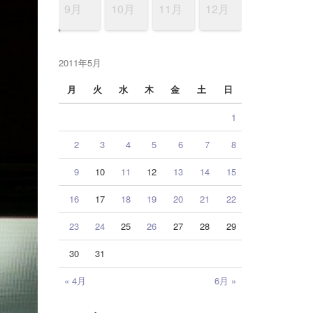
12月
12月
12月
12月
12月
12月
12月
12月
12月
12月
12月
12月
12月
12月
12月
12月
12月
9月
10月
11月
12月
2011年5月
月
火
水
木
金
土
日
1
2
3
4
5
6
7
8
9
10
11
12
13
14
15
16
17
18
19
20
21
22
23
24
25
26
27
28
29
30
31
« 4月
6月 »