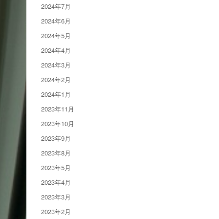
2024年7月
2024年6月
2024年5月
2024年4月
2024年3月
2024年2月
2024年1月
2023年11月
2023年10月
2023年9月
2023年8月
2023年5月
2023年4月
2023年3月
2023年2月