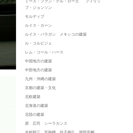
ミース・ファン・デル・ローエ フィリッ
プ・ジョンソン
モルディブ
ルイス・カーン
ルイス・バラガン メキシコの建築
ル・コルビジェ
レム・コール・ハース
中国地方の建築
中部地方の建築
。
九州・沖縄の建築
京都の建築・文化
北欧建築
北海道の建築
北陸の建築
原 広司 シーラカンス
吉村順三 宮脇檀 益子義弘 堀部安嗣