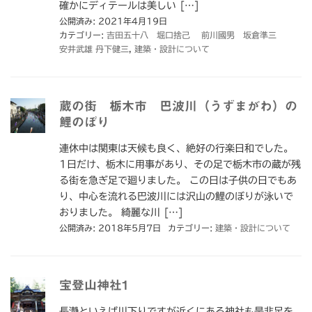
確かにディテールは美しい […]
公開済み: 2021年4月19日
カテゴリー:
吉田五十八 堀口捨己 前川國男 坂倉準三
安井武雄 丹下健三
,
建築・設計について
蔵の街 栃木市 巴波川（うずまがわ）の
鯉のぼり
連休中は関東は天候も良く、絶好の行楽日和でした。
1日だけ、栃木に用事があり、その足で栃木市の蔵が残
る街を急ぎ足で廻りました。 この日は子供の日でもあ
り、中心を流れる巴波川には沢山の鯉のぼりが泳いで
おりました。 綺麗な川 […]
公開済み: 2018年5月7日
カテゴリー:
建築・設計について
宝登山神社1
長瀞といえば川下りですが近くにある神社も是非足を