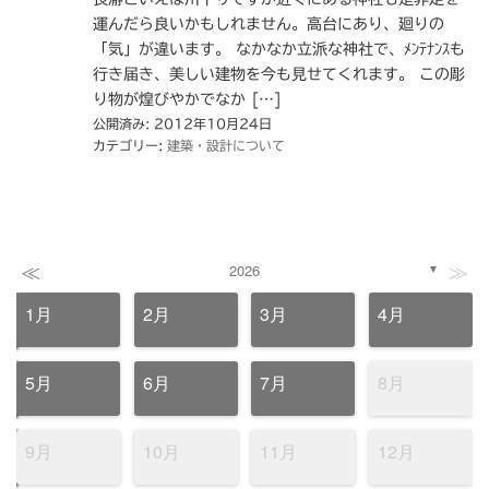
運んだら良いかもしれません。高台にあり、廻りの
「気」が違います。 なかなか立派な神社で、ﾒﾝﾃﾅﾝｽも
行き届き、美しい建物を今も見せてくれます。 この彫
り物が煌びやかでなか […]
公開済み: 2012年10月24日
カテゴリー:
建築・設計について
≪
≫
2026
▼
1月
2月
3月
4月
5月
6月
7月
8月
9月
10月
11月
12月