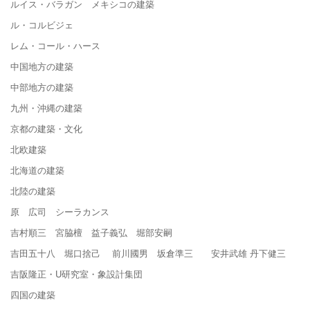
ルイス・バラガン メキシコの建築
ル・コルビジェ
レム・コール・ハース
中国地方の建築
中部地方の建築
九州・沖縄の建築
京都の建築・文化
北欧建築
北海道の建築
北陸の建築
原 広司 シーラカンス
吉村順三 宮脇檀 益子義弘 堀部安嗣
吉田五十八 堀口捨己 前川國男 坂倉準三 安井武雄 丹下健三
吉阪隆正・U研究室・象設計集団
四国の建築