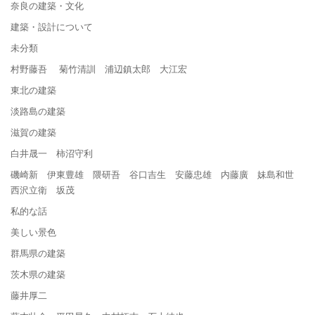
奈良の建築・文化
建築・設計について
未分類
村野藤吾 菊竹清訓 浦辺鎮太郎 大江宏
東北の建築
淡路島の建築
滋賀の建築
白井晟一 柿沼守利
磯崎新 伊東豊雄 隈研吾 谷口吉生 安藤忠雄 内藤廣 妹島和世
西沢立衛 坂茂
私的な話
美しい景色
群馬県の建築
茨木県の建築
藤井厚二