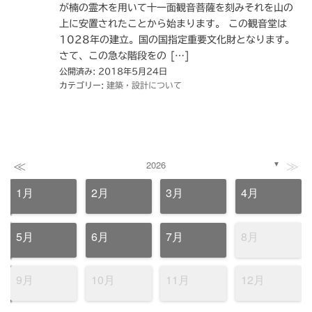
が楠の霊木を用いて十一面観音菩薩を刻みそれを山の
上に安置されたことから始まります。 この観音堂は
1028年の建立。国の国指定重要文化財となります。
さて、この急な階段をの […]
公開済み: 2018年5月24日
カテゴリー:
建築・設計について
≪
≫
2026
▼
1月
2月
3月
4月
5月
6月
7月
8月
9月
10月
11月
12月