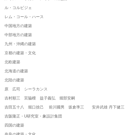
ル・コルビジェ
レム・コール・ハース
中国地方の建築
中部地方の建築
九州・沖縄の建築
京都の建築・文化
北欧建築
北海道の建築
北陸の建築
原 広司 シーラカンス
吉村順三 宮脇檀 益子義弘 堀部安嗣
吉田五十八 堀口捨己 前川國男 坂倉準三 安井武雄 丹下健三
吉阪隆正・U研究室・象設計集団
四国の建築
奈良の建築・文化