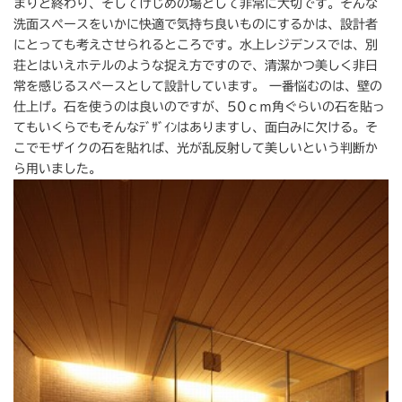
まりと終わり、そしてけじめの場として非常に大切です。そんな
洗面スペースをいかに快適で気持ち良いものにするかは、設計者
にとっても考えさせられるところです。水上レジデンスでは、別
荘とはいえホテルのような捉え方ですので、清潔かつ美しく非日
常を感じるスペースとして設計しています。 一番悩むのは、壁の
仕上げ。石を使うのは良いのですが、50ｃｍ角ぐらいの石を貼っ
てもいくらでもそんなﾃﾞｻﾞｲﾝはありますし、面白みに欠ける。そ
こでモザイクの石を貼れば、光が乱反射して美しいという判断か
ら用いました。