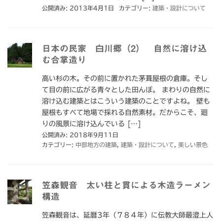
公開済み: 2013年4月1日
カテゴリー:
建築・設計について
日本の民家 白川郷（2） 自然に溶け込
む合掌造り
高い杉の木。その前に置かれた茅葺屋根の倉庫。そし
て目の前に広がる青々とした田んぼ。 まわりの自然に
溶け込む建築とはこういう建築のことですよね。 壁も
屋根もすべて地場で採れる自然素材。だからこそ、廻
りの風景に溶け込んでいる […]
公開済み: 2018年9月11日
カテゴリー:
中部地方の建築
,
建築・設計について
,
美しい景色
笠森観音 太い柱と貫による木造ラーメン
構造
笠森観音は、延暦3年（７８４年）に伝教大師最澄上人