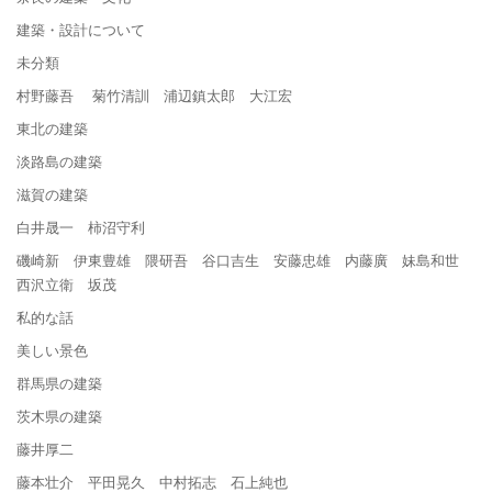
建築・設計について
未分類
村野藤吾 菊竹清訓 浦辺鎮太郎 大江宏
東北の建築
淡路島の建築
滋賀の建築
白井晟一 柿沼守利
磯崎新 伊東豊雄 隈研吾 谷口吉生 安藤忠雄 内藤廣 妹島和世
西沢立衛 坂茂
私的な話
美しい景色
群馬県の建築
茨木県の建築
藤井厚二
藤本壮介 平田晃久 中村拓志 石上純也