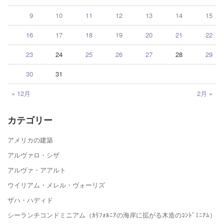
9
10
11
12
13
14
15
16
17
18
19
20
21
22
23
24
25
26
27
28
29
30
31
« 12月
2月 »
カテゴリー
アメリカの建築
アルヴァロ・シザ
アルヴァ・アアルト
ウイリアム・メレル・ヴォーリズ
ザハ・ハディド
シーランチコンドミニアム（ｶﾘﾌｫﾙﾆｱの海岸に拡がる木造のｺﾝﾄﾞﾐﾆｱﾑ）