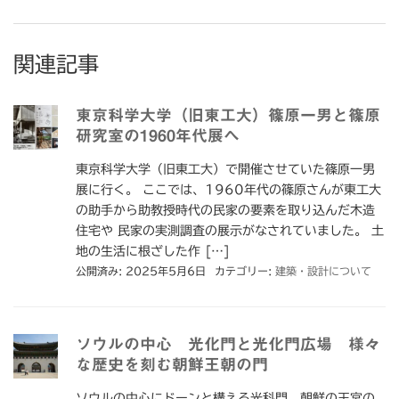
関連記事
東京科学大学（旧東工大）篠原一男と篠原
研究室の1960年代展へ
東京科学大学（旧東工大）で開催させていた篠原一男
展に行く。 ここでは、1960年代の篠原さんが東工大
の助手から助教授時代の民家の要素を取り込んだ木造
住宅や 民家の実測調査の展示がなされていました。 土
地の生活に根ざした作 […]
公開済み: 2025年5月6日
カテゴリー:
建築・設計について
ソウルの中心 光化門と光化門広場 様々
な歴史を刻む朝鮮王朝の門
ソウルの中心にドーンと構える光科門。朝鮮の王宮の