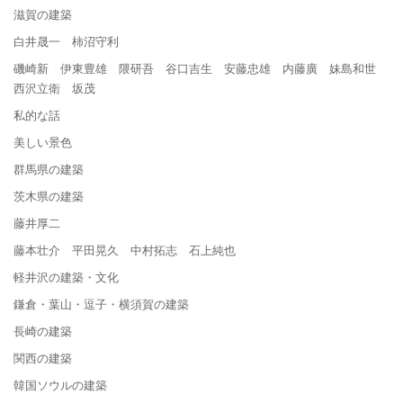
滋賀の建築
白井晟一 柿沼守利
磯崎新 伊東豊雄 隈研吾 谷口吉生 安藤忠雄 内藤廣 妹島和世
西沢立衛 坂茂
私的な話
美しい景色
群馬県の建築
茨木県の建築
藤井厚二
藤本壮介 平田晃久 中村拓志 石上純也
軽井沢の建築・文化
鎌倉・葉山・逗子・横須賀の建築
長崎の建築
関西の建築
韓国ソウルの建築