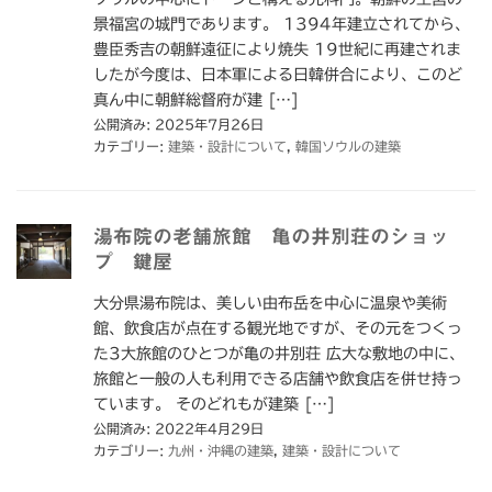
景福宮の城門であります。 1394年建立されてから、
豊臣秀吉の朝鮮遠征により焼失 19世紀に再建されま
したが今度は、日本軍による日韓併合により、このど
真ん中に朝鮮総督府が建 […]
公開済み: 2025年7月26日
カテゴリー:
建築・設計について
,
韓国ソウルの建築
湯布院の老舗旅館 亀の井別荘のショッ
プ 鍵屋
大分県湯布院は、美しい由布岳を中心に温泉や美術
館、飲食店が点在する観光地ですが、その元をつくっ
た3大旅館のひとつが亀の井別荘 広大な敷地の中に、
旅館と一般の人も利用できる店舗や飲食店を併せ持っ
ています。 そのどれもが建築 […]
公開済み: 2022年4月29日
カテゴリー:
九州・沖縄の建築
,
建築・設計について