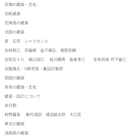
京都の建築・文化
北欧建築
北海道の建築
北陸の建築
原 広司 シーラカンス
吉村順三 宮脇檀 益子義弘 堀部安嗣
吉田五十八 堀口捨己 前川國男 坂倉準三 安井武雄 丹下健三
吉阪隆正・U研究室・象設計集団
四国の建築
奈良の建築・文化
建築・設計について
未分類
村野藤吾 菊竹清訓 浦辺鎮太郎 大江宏
東北の建築
淡路島の建築