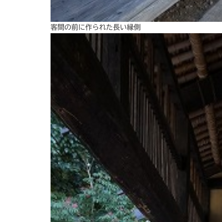
客間の前に作られた長い縁側