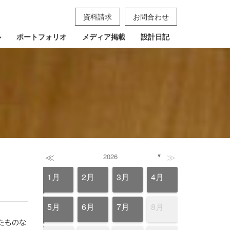
資料請求
お問合わせ
ル
ポートフォリオ
メディア掲載
設計日記
≪
≫
2026
▼
4月
4月
4月
4月
4月
4月
4月
4月
4月
4月
4月
4月
4月
4月
4月
4月
4月
1月
2月
3月
4月
8月
8月
8月
8月
8月
8月
8月
8月
8月
8月
8月
8月
8月
8月
8月
8月
8月
5月
6月
7月
8月
たものな