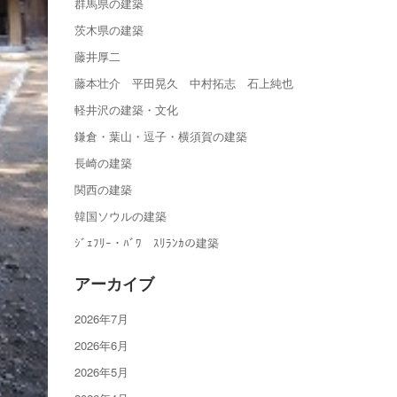
群馬県の建築
茨木県の建築
藤井厚二
藤本壮介 平田晃久 中村拓志 石上純也
軽井沢の建築・文化
鎌倉・葉山・逗子・横須賀の建築
長崎の建築
関西の建築
韓国ソウルの建築
ｼﾞｪﾌﾘｰ・ﾊﾞﾜ ｽﾘﾗﾝｶの建築
アーカイブ
2026年7月
2026年6月
2026年5月