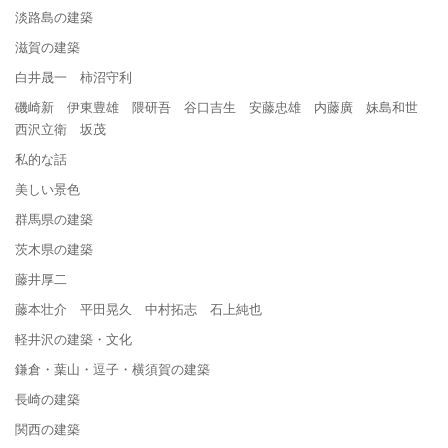
淡路島の建築
滋賀の建築
白井晟一 柿沼守利
磯崎新 伊東豊雄 隈研吾 谷口吉生 安藤忠雄 内藤廣 妹島和世
西沢立衛 坂茂
私的な話
美しい景色
群馬県の建築
茨木県の建築
藤井厚二
藤本壮介 平田晃久 中村拓志 石上純也
軽井沢の建築・文化
鎌倉・葉山・逗子・横須賀の建築
長崎の建築
関西の建築