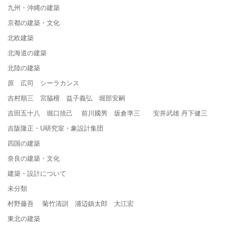
九州・沖縄の建築
京都の建築・文化
北欧建築
北海道の建築
北陸の建築
原 広司 シーラカンス
吉村順三 宮脇檀 益子義弘 堀部安嗣
吉田五十八 堀口捨己 前川國男 坂倉準三 安井武雄 丹下健三
吉阪隆正・U研究室・象設計集団
四国の建築
奈良の建築・文化
建築・設計について
未分類
村野藤吾 菊竹清訓 浦辺鎮太郎 大江宏
東北の建築