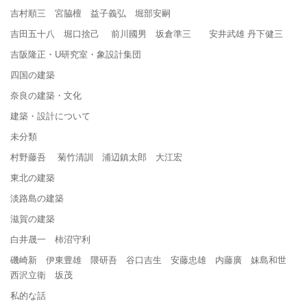
吉村順三 宮脇檀 益子義弘 堀部安嗣
吉田五十八 堀口捨己 前川國男 坂倉準三 安井武雄 丹下健三
吉阪隆正・U研究室・象設計集団
四国の建築
奈良の建築・文化
建築・設計について
未分類
村野藤吾 菊竹清訓 浦辺鎮太郎 大江宏
東北の建築
淡路島の建築
滋賀の建築
白井晟一 柿沼守利
磯崎新 伊東豊雄 隈研吾 谷口吉生 安藤忠雄 内藤廣 妹島和世
西沢立衛 坂茂
私的な話