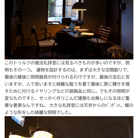
このトゥルクの復活礼拝堂には見るべきものが多いのですが、照
明もその一つ。 建物を設計するのは、まずは大きな空間創りで、
最後の最後に照明器具が付けられるわけですが、最後の宝石と言
いますか、人で言いますと綺麗な服うを着て最後に更に輝きを増
すために付けるイヤリングなどの装飾品と同じ。でもその照明が
変なものですと、せっかく作りこんだ建築も台無しになるほど重
要な要素なんですね。 大きな礼拝堂には天井からのﾍﾟﾝﾀﾞﾝﾄ。蝶の
ような形をした綺麗な照明でした。