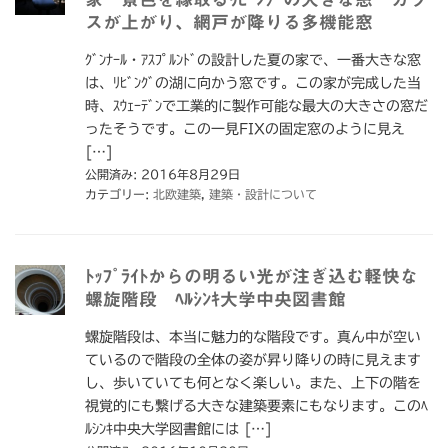
スが上がり、網戸が降りる多機能窓
ｸﾞﾝﾅｰﾙ・ｱｽﾌﾟﾙﾝﾄﾞの設計した夏の家で、一番大きな窓
は、ﾘﾋﾞﾝｸﾞの湖に向かう窓です。この家が完成した当
時、ｽｳｪｰﾃﾞﾝで工業的に製作可能な最大の大きさの窓だ
ったそうです。この一見FIXの固定窓のように見え
[…]
公開済み: 2016年8月29日
カテゴリー:
北欧建築
,
建築・設計について
ﾄｯﾌﾟﾗｲﾄからの明るい光が注ぎ込む軽快な
螺旋階段 ﾍﾙｼﾝｷ大学中央図書館
螺旋階段は、本当に魅力的な階段です。真ん中が空い
ているので階段の全体の姿が昇り降りの時に見えます
し、歩いていても何となく楽しい。また、上下の階を
視覚的にも繋げる大きな建築要素にもなります。このﾍ
ﾙｼﾝｷ中央大学図書館には […]