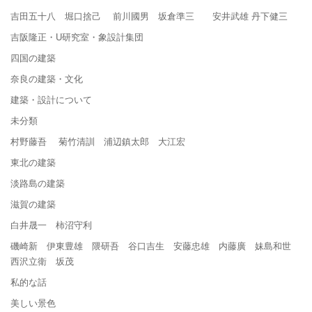
吉田五十八 堀口捨己 前川國男 坂倉準三 安井武雄 丹下健三
吉阪隆正・U研究室・象設計集団
四国の建築
奈良の建築・文化
建築・設計について
未分類
村野藤吾 菊竹清訓 浦辺鎮太郎 大江宏
東北の建築
淡路島の建築
滋賀の建築
白井晟一 柿沼守利
磯崎新 伊東豊雄 隈研吾 谷口吉生 安藤忠雄 内藤廣 妹島和世
西沢立衛 坂茂
私的な話
美しい景色