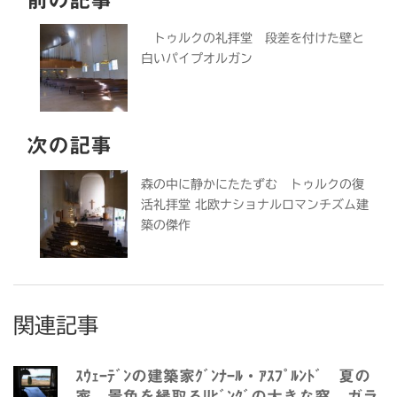
トゥルクの礼拝堂 段差を付けた壁と
白いパイプオルガン
次の記事
森の中に静かにたたずむ トゥルクの復
活礼拝堂 北欧ナショナルロマンチズム建
築の傑作
関連記事
ｽｳｪｰﾃﾞﾝの建築家ｸﾞﾝﾅｰﾙ・ｱｽﾌﾟﾙﾝﾄﾞ 夏の
家 景色を縁取るﾘﾋﾞﾝｸﾞの大きな窓 ガラ