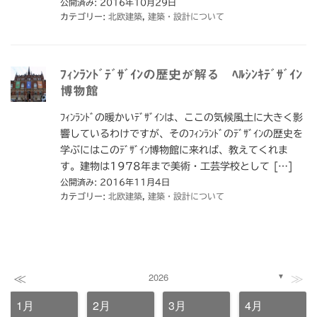
公開済み: 2016年10月29日
カテゴリー:
北欧建築
,
建築・設計について
ﾌｨﾝﾗﾝﾄﾞﾃﾞｻﾞｲﾝの歴史が解る ﾍﾙｼﾝｷﾃﾞｻﾞｲﾝ
博物館
ﾌｨﾝﾗﾝﾄﾞの暖かいﾃﾞｻﾞｲﾝは、ここの気候風土に大きく影
響しているわけですが、そのﾌｨﾝﾗﾝﾄﾞのﾃﾞｻﾞｲﾝの歴史を
学ぶにはこのﾃﾞｻﾞｲﾝ博物館に来れば、教えてくれま
す。建物は1978年まで美術・工芸学校として […]
公開済み: 2016年11月4日
カテゴリー:
北欧建築
,
建築・設計について
≪
≫
2026
▼
1月
2月
3月
4月