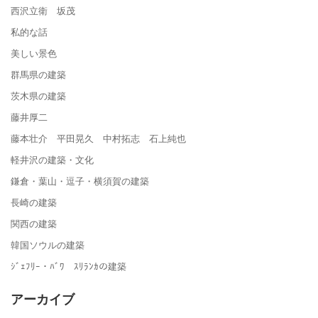
西沢立衛 坂茂
私的な話
美しい景色
群馬県の建築
茨木県の建築
藤井厚二
藤本壮介 平田晃久 中村拓志 石上純也
軽井沢の建築・文化
鎌倉・葉山・逗子・横須賀の建築
長崎の建築
関西の建築
韓国ソウルの建築
ｼﾞｪﾌﾘｰ・ﾊﾞﾜ ｽﾘﾗﾝｶの建築
アーカイブ