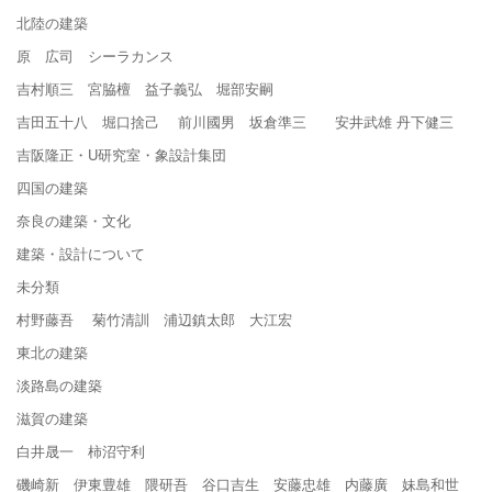
北陸の建築
原 広司 シーラカンス
吉村順三 宮脇檀 益子義弘 堀部安嗣
吉田五十八 堀口捨己 前川國男 坂倉準三 安井武雄 丹下健三
吉阪隆正・U研究室・象設計集団
四国の建築
奈良の建築・文化
建築・設計について
未分類
村野藤吾 菊竹清訓 浦辺鎮太郎 大江宏
東北の建築
淡路島の建築
滋賀の建築
白井晟一 柿沼守利
磯崎新 伊東豊雄 隈研吾 谷口吉生 安藤忠雄 内藤廣 妹島和世