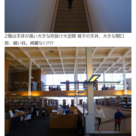
2階は天井が高い大きな吹抜け大空間 格子の天井、大きな開口
部、細い柱。綺麗なｲﾝﾃﾘｱ