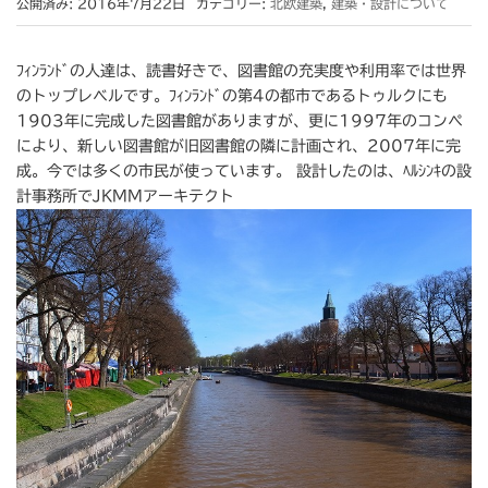
公開済み: 2016年7月22日
カテゴリー:
北欧建築
,
建築・設計について
ﾌｨﾝﾗﾝﾄﾞの人達は、読書好きで、図書館の充実度や利用率では世界
のトップレベルです。ﾌｨﾝﾗﾝﾄﾞの第4の都市であるトゥルクにも
1903年に完成した図書館がありますが、更に1997年のコンペ
により、新しい図書館が旧図書館の隣に計画され、2007年に完
成。今では多くの市民が使っています。 設計したのは、ﾍﾙｼﾝｷの設
計事務所でJKMMアーキテクト