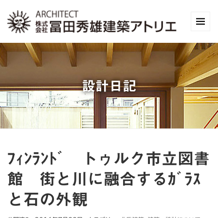
設計日記
ﾌｨﾝﾗﾝﾄﾞ トゥルク市立図書
館 街と川に融合するｶﾞﾗｽ
と石の外観