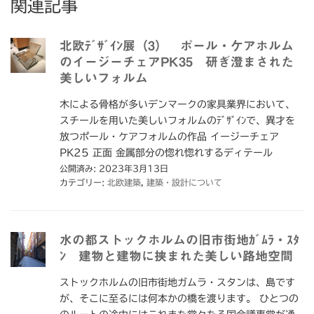
関連記事
北欧ﾃﾞｻﾞｲﾝ展（3） ポール・ケアホルム
のイージーチェアPK35 研ぎ澄まされた
美しいフォルム
木による骨格が多いデンマークの家具業界において、
スチールを用いた美しいフォルムのﾃﾞｻﾞｲﾝで、異才を
放つポール・ケアフォルムの作品 イージーチェア
PK25 正面 金属部分の惚れ惚れするディテール
公開済み: 2023年3月13日
カテゴリー:
北欧建築
,
建築・設計について
水の都ストックホルムの旧市街地ｶﾞﾑﾗ・ｽﾀ
ﾝ 建物と建物に挟まれた美しい路地空間
ストックホルムの旧市街地ガムラ・スタンは、島です
が、そこに至るには何本かの橋を渡ります。 ひとつの