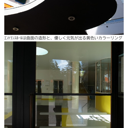
ｴﾝﾄﾗﾝｽﾎｰﾙは曲面の造形と、優しく元気が出る黄色いカラーリング