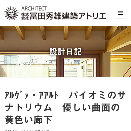
設計日記
ｱﾙｳﾞｧ・ｱｱﾙﾄ パイオミのサ
ナトリウム 優しい曲面の
黄色い廊下