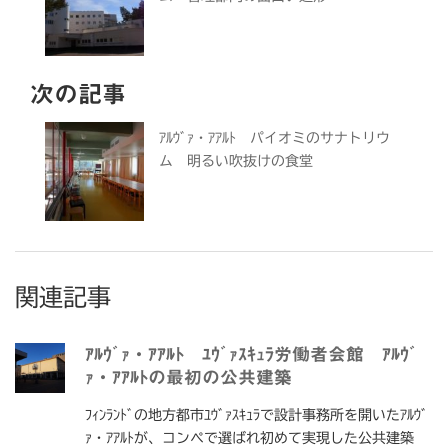
次の記事
ｱﾙｳﾞｧ・ｱｱﾙﾄ パイオミのサナトリウ
ム 明るい吹抜けの食堂
関連記事
ｱﾙｳﾞｧ・ｱｱﾙﾄ ﾕｳﾞｧｽｷｭﾗ労働者会館 ｱﾙｳﾞ
ｧ・ｱｱﾙﾄの最初の公共建築
ﾌｨﾝﾗﾝﾄﾞの地方都市ﾕｳﾞｧｽｷｭﾗで設計事務所を開いたｱﾙｳﾞ
ｧ・ｱｱﾙﾄが、コンペで選ばれ初めて実現した公共建築