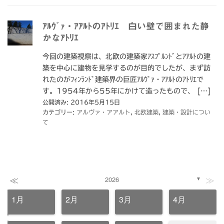
ｱﾙｳﾞｧ・ｱｱﾙﾄのｱﾄﾘｴ 白い壁で囲まれた静
かなｱﾄﾘｴ
今回の建築視察は、北欧の建築家ｱｽﾌﾟﾙﾝﾄﾞとｱｱﾙﾄの建
築を中心に建物を見学するのが目的でしたが、まず訪
れたのがﾌｨﾝﾗﾝﾄﾞ建築界の巨匠ｱﾙｳﾞｧ・ｱｱﾙﾄのｱﾄﾘｴで
す。1954年から55年にかけて造ったもので、 […]
公開済み: 2016年5月15日
カテゴリー:
アルヴァ・アアルト
,
北欧建築
,
建築・設計につい
て
≪
≫
2026
▼
1月
2月
3月
4月