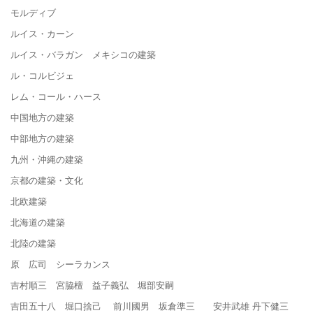
モルディブ
ルイス・カーン
ルイス・バラガン メキシコの建築
ル・コルビジェ
レム・コール・ハース
中国地方の建築
中部地方の建築
九州・沖縄の建築
京都の建築・文化
北欧建築
北海道の建築
北陸の建築
原 広司 シーラカンス
吉村順三 宮脇檀 益子義弘 堀部安嗣
吉田五十八 堀口捨己 前川國男 坂倉準三 安井武雄 丹下健三