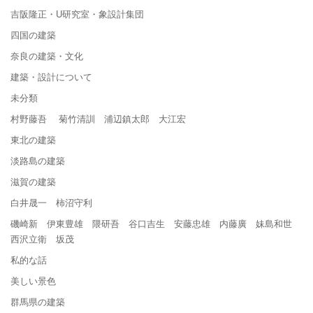
吉阪隆正・U研究室・象設計集団
四国の建築
奈良の建築・文化
建築・設計について
未分類
村野藤吾 菊竹清訓 浦辺鎮太郎 大江宏
東北の建築
淡路島の建築
滋賀の建築
白井晟一 柿沼守利
磯崎新 伊東豊雄 隈研吾 谷口吉生 安藤忠雄 内藤廣 妹島和世
西沢立衛 坂茂
私的な話
美しい景色
群馬県の建築