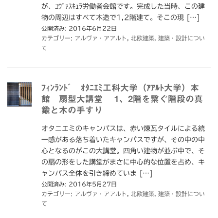
が、ﾕｳﾞｧｽｷｭﾗ労働者会館です。完成した当時、この建
物の周辺はすべて木造で1,2階建て。そこの現 […]
公開済み: 2016年6月22日
カテゴリー:
アルヴァ・アアルト
,
北欧建築
,
建築・設計につい
て
ﾌｨﾝﾗﾝﾄﾞ ｵﾀﾆｴﾐ工科大学（ｱｱﾙﾄ大学）本
館 扇型大講堂 1、2階を繋ぐ階段の真
鍮と木の手すり
オタニエミのキャンパスは、赤い煉瓦タイルによる統
一感がある落ち着いたキャンパスですが、その中の中
心となるのがこの大講堂。四角い建物が並ぶ中で、そ
の扇の形をした講堂がまさに中心的な位置を占め、キ
ャンパス全体を引き締めていま […]
公開済み: 2016年5月27日
カテゴリー:
アルヴァ・アアルト
,
北欧建築
,
建築・設計につい
て