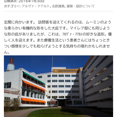
公開済み: 2016年7月30日
カテゴリー:
アルヴァ・アアルト
,
北欧建築
,
建築・設計について
玄関に向かいます。 訪問客を迎えてくれるのは、ムーミンのよう
な柔らかい有機的な形をした大庇です。マイレア邸にも同じよう
な形の庇がありましたが、これは、ｱﾙｳﾞｧ・ｱｱﾙﾄの好きな造形。優
しく人を迎えます。また療養生活という患者さんにはちょっとき
つい感情を少しでも和らげようとする気持ちの現れかもしれませ
ん。