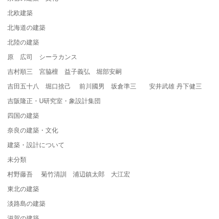
北欧建築
北海道の建築
北陸の建築
原 広司 シーラカンス
吉村順三 宮脇檀 益子義弘 堀部安嗣
吉田五十八 堀口捨己 前川國男 坂倉準三 安井武雄 丹下健三
吉阪隆正・U研究室・象設計集団
四国の建築
奈良の建築・文化
建築・設計について
未分類
村野藤吾 菊竹清訓 浦辺鎮太郎 大江宏
東北の建築
淡路島の建築
滋賀の建築