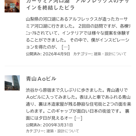
カーサミア河口湖 アルフレックスのデザ
インを終結したビラ
山梨県の河口湖にあるアルフレックスが造ったカーサ
ミア河口湖に行きました。 2回目の訪問ですが、各棟ﾘ
ﾆｭｰｱﾙされていて、インテリアでは様々な提案を体験す
ることができました。 その中で、僕がインスピレーシ
ョンを得たのが、 […]
公開済み: 2026年4月9日
カテゴリー:
建築・設計について
青山Ａoビル
渋谷から原宿まで久しぶりに歩きました。青山通りで
Ａoビルに入ってみました。表は人と車であふれる青山
通り、裏は木造家屋が残る静寂な住宅街と2つの面を楽
しめます。このギャップが面白い日本の街並です。 裏
面には夕日が見えるオー […]
公開済み: 2009年3月31日
カテゴリー:
建築・設計について