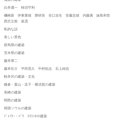
白井晟一 柿沼守利
磯崎新 伊東豊雄 隈研吾 谷口吉生 安藤忠雄 内藤廣 妹島和世
西沢立衛 坂茂
私的な話
美しい景色
群馬県の建築
茨木県の建築
藤井厚二
藤本壮介 平田晃久 中村拓志 石上純也
軽井沢の建築・文化
鎌倉・葉山・逗子・横須賀の建築
長崎の建築
関西の建築
韓国ソウルの建築
ｼﾞｪﾌﾘｰ・ﾊﾞﾜ ｽﾘﾗﾝｶの建築