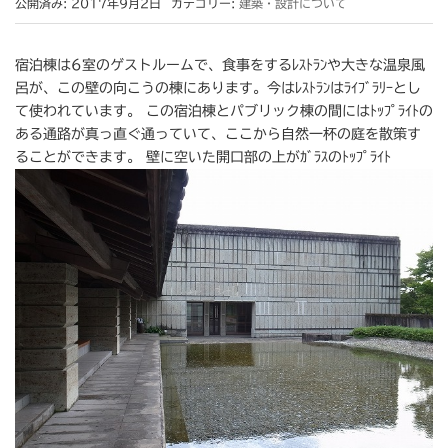
公開済み: 2017年9月2日
カテゴリー:
建築・設計について
宿泊棟は6室のゲストルームで、食事をするﾚｽﾄﾗﾝや大きな温泉風
呂が、この壁の向こうの棟にあります。今はﾚｽﾄﾗﾝはﾗｲﾌﾞﾗﾘｰとし
て使われています。 この宿泊棟とパブリック棟の間にはﾄｯﾌﾟﾗｲﾄの
ある通路が真っ直ぐ通っていて、ここから自然一杯の庭を散策す
ることができます。 壁に空いた開口部の上がｶﾞﾗｽのﾄｯﾌﾟﾗｲﾄ