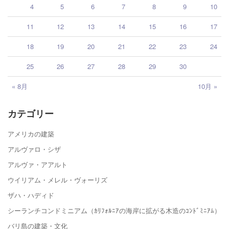
4
5
6
7
8
9
10
11
12
13
14
15
16
17
18
19
20
21
22
23
24
25
26
27
28
29
30
« 8月
10月 »
カテゴリー
アメリカの建築
アルヴァロ・シザ
アルヴァ・アアルト
ウイリアム・メレル・ヴォーリズ
ザハ・ハディド
シーランチコンドミニアム（ｶﾘﾌｫﾙﾆｱの海岸に拡がる木造のｺﾝﾄﾞﾐﾆｱﾑ）
バリ島の建築・文化