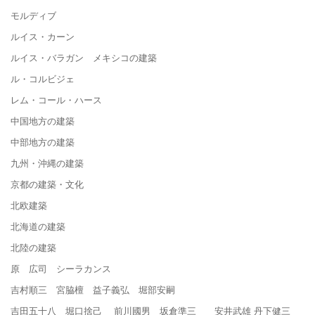
モルディブ
ルイス・カーン
ルイス・バラガン メキシコの建築
ル・コルビジェ
レム・コール・ハース
中国地方の建築
中部地方の建築
九州・沖縄の建築
京都の建築・文化
北欧建築
北海道の建築
北陸の建築
原 広司 シーラカンス
吉村順三 宮脇檀 益子義弘 堀部安嗣
吉田五十八 堀口捨己 前川國男 坂倉準三 安井武雄 丹下健三