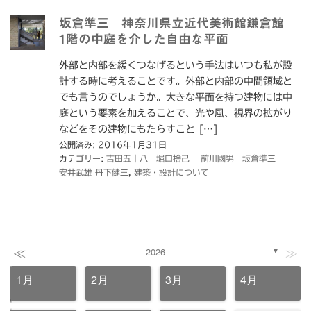
坂倉準三 神奈川県立近代美術館鎌倉館
1階の中庭を介した自由な平面
外部と内部を緩くつなげるという手法はいつも私が設
計する時に考えることです。外部と内部の中間領域と
でも言うのでしょうか。大きな平面を持つ建物には中
庭という要素を加えることで、光や風、視界の拡がり
などをその建物にもたらすこと […]
公開済み: 2016年1月31日
カテゴリー:
吉田五十八 堀口捨己 前川國男 坂倉準三
安井武雄 丹下健三
,
建築・設計について
≪
≫
2026
▼
1月
2月
3月
4月