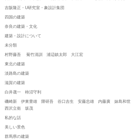
吉阪隆正・U研究室・象設計集団
四国の建築
奈良の建築・文化
建築・設計について
未分類
村野藤吾 菊竹清訓 浦辺鎮太郎 大江宏
東北の建築
淡路島の建築
滋賀の建築
白井晟一 柿沼守利
磯崎新 伊東豊雄 隈研吾 谷口吉生 安藤忠雄 内藤廣 妹島和世
西沢立衛 坂茂
私的な話
美しい景色
群馬県の建築