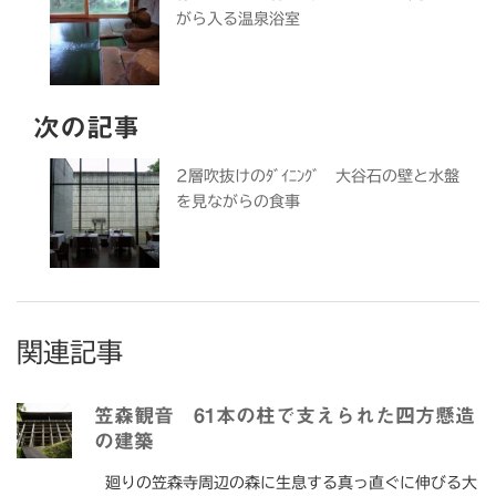
がら入る温泉浴室
次の記事
2層吹抜けのﾀﾞｲﾆﾝｸﾞ 大谷石の壁と水盤
を見ながらの食事
関連記事
笠森観音 61本の柱で支えられた四方懸造
の建築
廻りの笠森寺周辺の森に生息する真っ直ぐに伸びる大