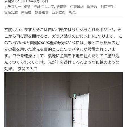
公開済み: 2017年9月16日
カテゴリー:
建築・設計について
,
磯崎新 伊東豊雄 隈研吾 谷口吉生
安藤忠雄 内藤廣 妹島和世 西沢立衛 坂茂
玄関はいりますとそこは白い和紙ではりめぐらされた小ｽﾍﾟｰｽ。そ
こから再び扉を開けると、ガラス貼りのｴﾝﾄﾗﾝｽﾎｰﾙになります。 こ
のｴﾝﾄﾗﾝｽﾎｰﾙと南側のｶﾞﾗｽ壁の展示ｽﾍﾟｰｽには、米どころ那須の地
元の藁を用いた遮光を目的としたワラパネルが設置されていま
す。ワラを乾燥させて、裏地に金属を下地を組んだものに塗り込
んでつくられています。光が半分透けてくるような和紙のような
効果。 玄関の入口