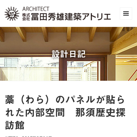
設計日記
藁（わら）のパネルが貼ら
れた内部空間 那須歴史探
訪館