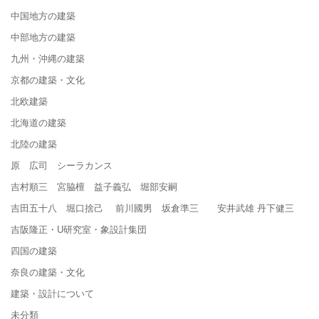
中国地方の建築
中部地方の建築
九州・沖縄の建築
京都の建築・文化
北欧建築
北海道の建築
北陸の建築
原 広司 シーラカンス
吉村順三 宮脇檀 益子義弘 堀部安嗣
吉田五十八 堀口捨己 前川國男 坂倉準三 安井武雄 丹下健三
吉阪隆正・U研究室・象設計集団
四国の建築
奈良の建築・文化
建築・設計について
未分類