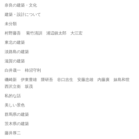
奈良の建築・文化
建築・設計について
未分類
村野藤吾 菊竹清訓 浦辺鎮太郎 大江宏
東北の建築
淡路島の建築
滋賀の建築
白井晟一 柿沼守利
磯崎新 伊東豊雄 隈研吾 谷口吉生 安藤忠雄 内藤廣 妹島和世
西沢立衛 坂茂
私的な話
美しい景色
群馬県の建築
茨木県の建築
藤井厚二