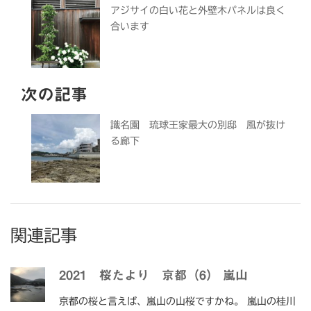
アジサイの白い花と外壁木パネルは良く
合います
次の記事
識名園 琉球王家最大の別邸 風が抜け
る廊下
関連記事
2021 桜たより 京都（6） 嵐山
京都の桜と言えば、嵐山の山桜ですかね。 嵐山の桂川