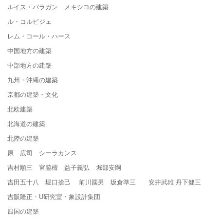
ルイス・バラガン メキシコの建築
ル・コルビジェ
レム・コール・ハース
中国地方の建築
中部地方の建築
九州・沖縄の建築
京都の建築・文化
北欧建築
北海道の建築
北陸の建築
原 広司 シーラカンス
吉村順三 宮脇檀 益子義弘 堀部安嗣
吉田五十八 堀口捨己 前川國男 坂倉準三 安井武雄 丹下健三
吉阪隆正・U研究室・象設計集団
四国の建築