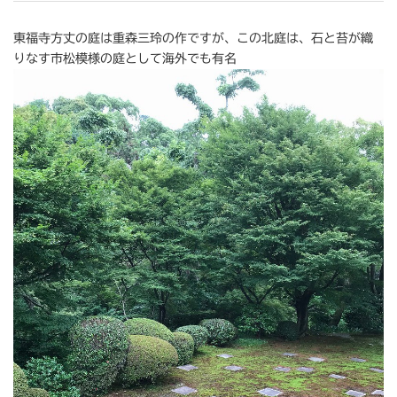
東福寺方丈の庭は重森三玲の作ですが、この北庭は、石と苔が織
りなす市松模様の庭として海外でも有名