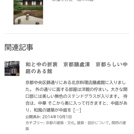
関連記事
和と中の折衷 京都膳處漢 京都らしい中
庭のある館
京都中央区錦通りにある北京料理店膳處館に入りまし
た。 外の通りに面する部屋は洋館の佇まい。大きな開
口部には美しい無色のステンドグラスが入ります。 待
合は、中華 そこから奥に入って行きますと、中庭があ
り、和風の建築が中庭を […]
公開済み: 2014年10月1日
カテゴリー:
京都の建築・文化
,
建築・設計について
,
関西の建
築