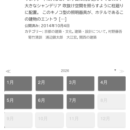
大きなシャンデリア 吹抜け空間を照らすように柱廻り
に配置。 このキノコ型の照明器具が、ホテルであるこ
の建物のエントラ […]
公開済み: 2014年10月4日
カテゴリー:
京都の建築・文化
,
建築・設計について
,
村野藤吾
菊竹清訓 浦辺鎮太郎 大江宏
,
関西の建築
≪
≫
2026
▼
1月
2月
3月
4月
5月
6月
7月
8月
9月
10月
11月
12月