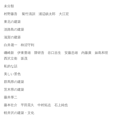
未分類
村野藤吾 菊竹清訓 浦辺鎮太郎 大江宏
東北の建築
淡路島の建築
滋賀の建築
白井晟一 柿沼守利
磯崎新 伊東豊雄 隈研吾 谷口吉生 安藤忠雄 内藤廣 妹島和世
西沢立衛 坂茂
私的な話
美しい景色
群馬県の建築
茨木県の建築
藤井厚二
藤本壮介 平田晃久 中村拓志 石上純也
軽井沢の建築・文化