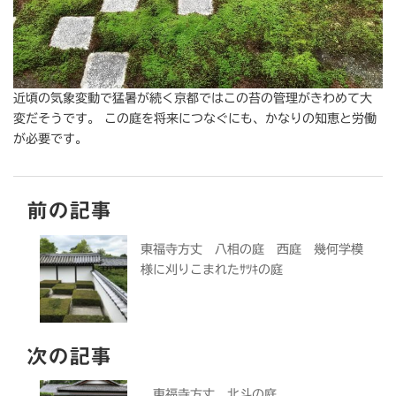
近頃の気象変動で猛暑が続く京都ではこの苔の管理がきわめて大
変だそうです。 この庭を将来につなぐにも、かなりの知恵と労働
が必要です。
前の記事
東福寺方丈 八相の庭 西庭 幾何学模
様に刈りこまれたｻﾂｷの庭
次の記事
東福寺方丈 北斗の庭