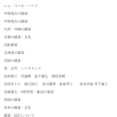
レム・コール・ハース
中国地方の建築
中部地方の建築
九州・沖縄の建築
京都の建築・文化
北欧建築
北海道の建築
北陸の建築
原 広司 シーラカンス
吉村順三 宮脇檀 益子義弘 堀部安嗣
吉田五十八 堀口捨己 前川國男 坂倉準三 安井武雄 丹下健三
吉阪隆正・U研究室・象設計集団
四国の建築
奈良の建築・文化
建築・設計について