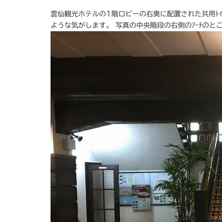
雲仙観光ホテルの1階ロビーの右奥に配置された共用ﾄｲﾚ
ような気がします。 写真の中央階段の右側のｱｰﾁのと