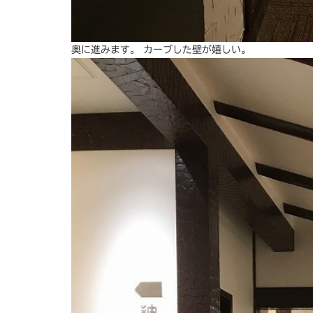
奥に進みます。 カーブした壁が嬉しい。