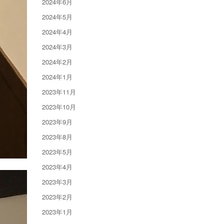
2024年6月
2024年5月
2024年4月
2024年3月
2024年2月
2024年1月
2023年11月
2023年10月
2023年9月
2023年8月
2023年5月
2023年4月
2023年3月
2023年2月
2023年1月