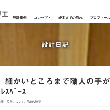
設計事例
コンセプト
竣工までの流れ
プロフィー
設計日記
） 細かいところまで職人の手
1月
1月
1月
1月
1月
1月
1月
1月
1月
1月
1月
1月
1月
1月
1月
1月
1月
2月
2月
2月
2月
2月
2月
2月
2月
2月
2月
2月
2月
2月
2月
2月
2月
2月
3月
3月
3月
3月
3月
3月
3月
3月
3月
3月
3月
3月
3月
3月
3月
3月
3月
ｽﾍﾟｰｽ
5月
5月
5月
5月
5月
5月
5月
5月
5月
5月
5月
5月
5月
5月
5月
5月
5月
6月
6月
6月
6月
6月
6月
6月
6月
6月
6月
6月
6月
6月
6月
6月
6月
6月
7月
7月
7月
7月
7月
7月
7月
7月
7月
7月
7月
7月
7月
7月
7月
7月
7月
建築・設計について
,
長崎の建築