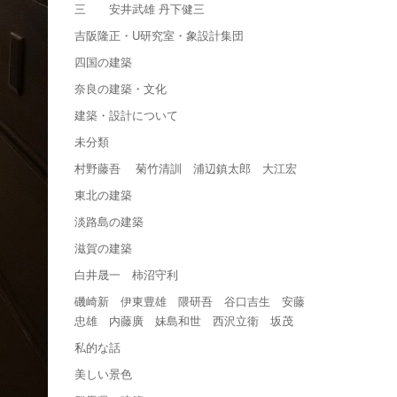
三 安井武雄 丹下健三
吉阪隆正・U研究室・象設計集団
四国の建築
奈良の建築・文化
建築・設計について
未分類
村野藤吾 菊竹清訓 浦辺鎮太郎 大江宏
東北の建築
淡路島の建築
滋賀の建築
白井晟一 柿沼守利
磯崎新 伊東豊雄 隈研吾 谷口吉生 安藤
忠雄 内藤廣 妹島和世 西沢立衛 坂茂
私的な話
美しい景色