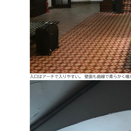
入口はアーチで入りやすい。 壁面も曲線で柔らかく暖