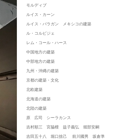
モルディブ
ルイス・カーン
ルイス・バラガン メキシコの建築
ル・コルビジェ
レム・コール・ハース
中国地方の建築
中部地方の建築
九州・沖縄の建築
京都の建築・文化
北欧建築
北海道の建築
北陸の建築
原 広司 シーラカンス
吉村順三 宮脇檀 益子義弘 堀部安嗣
吉田五十八 堀口捨己 前川國男 坂倉準