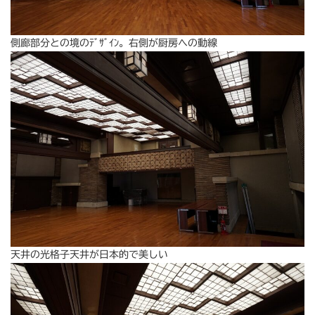
側廊部分との境のﾃﾞｻﾞｲﾝ。右側が厨房への動線
天井の光格子天井が日本的で美しい