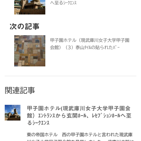
へ至るｼｰｸｴﾝｽ
次の記事
甲子園ホテル（現武庫川女子大学甲子園
会館）（3）泰山ﾀｲﾙの貼られたﾊﾞｰ
関連記事
甲子園ホテル(現武庫川女子大学甲子園会
館）ｴﾝﾄﾗﾝｽから玄関ﾎｰﾙ、ﾚｾﾌﾟｼｮﾝﾎｰﾙへ至
るｼｰｸｴﾝｽ
東の帝国ホテル 西の甲子園ホテルと言われた現武庫