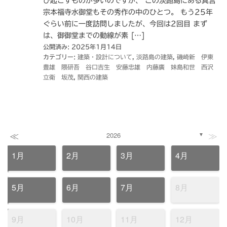
び起こすものが多いのですが、 この淡路島にある真言
宗本福寺水御堂もその秀作の中のひとつ。 もう25年
ぐらい前に一度訪問しましたが、今回は2回目 まず
は、御御堂までの動線が素 […]
公開済み: 2025年1月14日
カテゴリー:
建築・設計について
,
淡路島の建築
,
磯崎新 伊東
豊雄 隈研吾 谷口吉生 安藤忠雄 内藤廣 妹島和世 西沢
立衛 坂茂
,
関西の建築
≪
≫
2026
▼
1月
2月
3月
4月
5月
6月
7月
8月
9月
10月
11月
12月