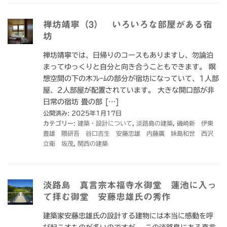
禅坊靖寧（3） いろいろな部屋がある宿
坊
禅坊靖寧では、日帰りのコースもありますし、勿論泊
まってゆっくりと自分と向き合うこともできます。 瞑
想空間の下の木ﾌﾚｰﾑの部分が宿坊になっていて、1人部
屋、2人部屋が配置されています。 大きな開口部が非
日常の宿坊 畳の部 […]
公開済み: 2025年1月17日
カテゴリー:
建築・設計について
,
淡路島の建築
,
磯崎新 伊東
豊雄 隈研吾 谷口吉生 安藤忠雄 内藤廣 妹島和世 西沢
立衛 坂茂
,
関西の建築
淡路島 真言宗本福寺水御堂 蓮池に入っ
て拝む御堂 安藤忠雄氏の秀作
建築家安藤忠雄氏の設計する建物には本当に感動を呼