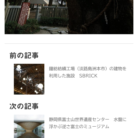
前の記事
鐘紡紡績工場（淡路島洲本市）の建物を
利用した施設 SBRICK
次の記事
静岡県富士山世界遺産センター 水盤に
浮かぶ逆さ富士のミュージアム