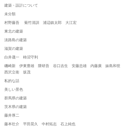
建築・設計について
未分類
村野藤吾 菊竹清訓 浦辺鎮太郎 大江宏
東北の建築
淡路島の建築
滋賀の建築
白井晟一 柿沼守利
磯崎新 伊東豊雄 隈研吾 谷口吉生 安藤忠雄 内藤廣 妹島和世
西沢立衛 坂茂
私的な話
美しい景色
群馬県の建築
茨木県の建築
藤井厚二
藤本壮介 平田晃久 中村拓志 石上純也