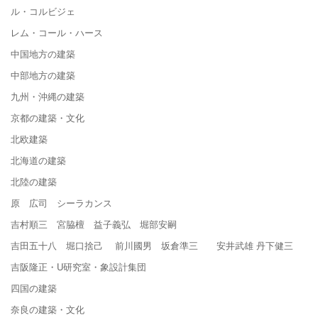
ル・コルビジェ
レム・コール・ハース
中国地方の建築
中部地方の建築
九州・沖縄の建築
京都の建築・文化
北欧建築
北海道の建築
北陸の建築
原 広司 シーラカンス
吉村順三 宮脇檀 益子義弘 堀部安嗣
吉田五十八 堀口捨己 前川國男 坂倉準三 安井武雄 丹下健三
吉阪隆正・U研究室・象設計集団
四国の建築
奈良の建築・文化