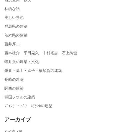
私的な話
美しい景色
群馬県の建築
茨木県の建築
藤井厚二
藤本壮介 平田晃久 中村拓志 石上純也
軽井沢の建築・文化
鎌倉・葉山・逗子・横須賀の建築
長崎の建築
関西の建築
韓国ソウルの建築
ｼﾞｪﾌﾘｰ・ﾊﾞﾜ ｽﾘﾗﾝｶの建築
アーカイブ
2026年7月