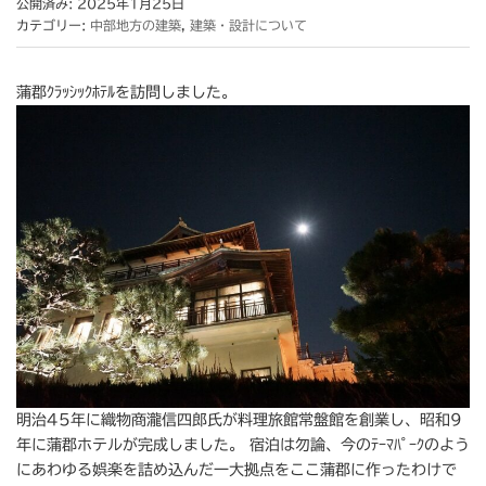
公開済み: 2025年1月25日
カテゴリー:
中部地方の建築
,
建築・設計について
蒲郡ｸﾗｯｼｯｸﾎﾃﾙを訪問しました。
明治45年に織物商瀧信四郎氏が料理旅館常盤館を創業し、昭和9
年に蒲郡ホテルが完成しました。 宿泊は勿論、今のﾃｰﾏﾊﾟｰｸのよう
にあわゆる娯楽を詰め込んだ一大拠点をここ蒲郡に作ったわけで