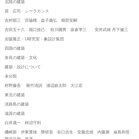
北陸の建築
原 広司 シーラカンス
吉村順三 宮脇檀 益子義弘 堀部安嗣
吉田五十八 堀口捨己 前川國男 坂倉準三 安井武雄 丹下健三
吉阪隆正・U研究室・象設計集団
四国の建築
奈良の建築・文化
建築・設計について
未分類
村野藤吾 菊竹清訓 浦辺鎮太郎 大江宏
東北の建築
淡路島の建築
滋賀の建築
白井晟一 柿沼守利
磯崎新 伊東豊雄 隈研吾 谷口吉生 安藤忠雄 内藤廣 妹島和世
西沢立衛 坂茂