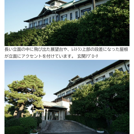
長い立面の中に飛び出た展望台や、ﾚｽﾄﾗﾝ上部の段差になった屋根
が立面にアクセントを付けています。 玄関ｱﾌﾟﾛｰﾁ