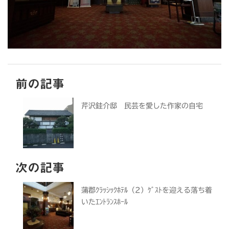
前の記事
芹沢銈介邸 民芸を愛した作家の自宅
次の記事
蒲郡ｸﾗｯｼｯｸﾎﾃﾙ（2）ｹﾞｽﾄを迎える落ち着
いたｴﾝﾄﾗﾝｽﾎｰﾙ