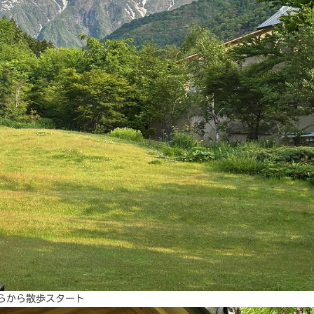
らから散歩スタート