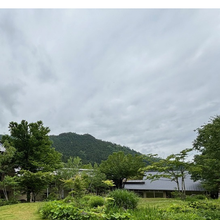
9月
9月
9月
9月
9月
9月
9月
9月
9月
9月
9月
9月
9月
9月
9月
9月
9月
10月
10月
10月
10月
10月
10月
10月
10月
10月
10月
10月
10月
10月
10月
10月
10月
10月
11月
11月
11月
11月
11月
11月
11月
11月
11月
11月
11月
11月
11月
11月
11月
11月
11月