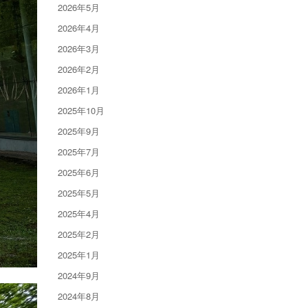
2026年5月
2026年4月
2026年3月
2026年2月
2026年1月
2025年10月
2025年9月
2025年7月
2025年6月
2025年5月
2025年4月
2025年2月
2025年1月
2024年9月
2024年8月