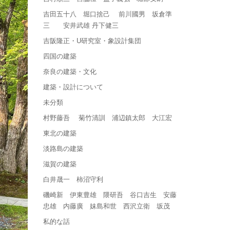
吉田五十八 堀口捨己 前川國男 坂倉準
三 安井武雄 丹下健三
吉阪隆正・U研究室・象設計集団
四国の建築
奈良の建築・文化
建築・設計について
未分類
村野藤吾 菊竹清訓 浦辺鎮太郎 大江宏
東北の建築
淡路島の建築
滋賀の建築
白井晟一 柿沼守利
磯崎新 伊東豊雄 隈研吾 谷口吉生 安藤
忠雄 内藤廣 妹島和世 西沢立衛 坂茂
私的な話