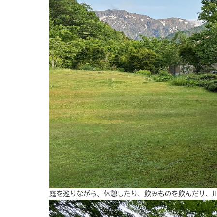
庭を巡りながら、休憩したり、飲みものを飲んだり、