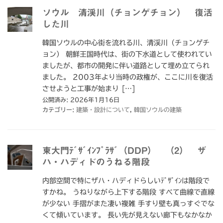
ソウル 清渓川（チョンゲチョン） 復活
した川
韓国ソウルの中心街を流れる川、清渓川（チョンゲチ
ョン） 朝鮮王国時代は、街の下水道として使われてい
ましたが、都市の開発に伴い道路として埋め立てられ
ました。 2003年より当時の政権が、ここに川を復活
させようと工事が始まり […]
公開済み: 2026年1月16日
カテゴリー:
建築・設計について
,
韓国ソウルの建築
東大門ﾃﾞｻﾞｲﾝﾌﾟﾗｻﾞ（DDP） （2） ザ
ハ・ハディドのうねる階段
内部空間で特にザハ・ハディドらしいﾃﾞｻﾞｲﾝは階段で
すかね。 うねりながら上下する階段 すべて曲線で直線
が少ない 手摺がまた凄い複雑 手すり壁も真っすぐでな
くて傾いています。 長い先が見えない廊下もなかなか