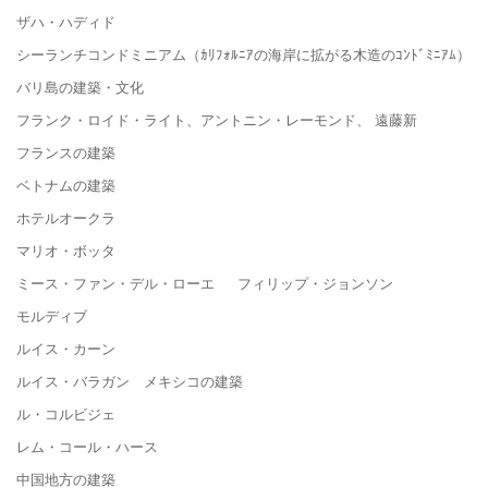
ザハ・ハディド
シーランチコンドミニアム（ｶﾘﾌｫﾙﾆｱの海岸に拡がる木造のｺﾝﾄﾞﾐﾆｱﾑ）
バリ島の建築・文化
フランク・ロイド・ライト、アントニン・レーモンド、 遠藤新
フランスの建築
ベトナムの建築
ホテルオークラ
マリオ・ボッタ
ミース・ファン・デル・ローエ フィリップ・ジョンソン
モルディブ
ルイス・カーン
ルイス・バラガン メキシコの建築
ル・コルビジェ
レム・コール・ハース
中国地方の建築