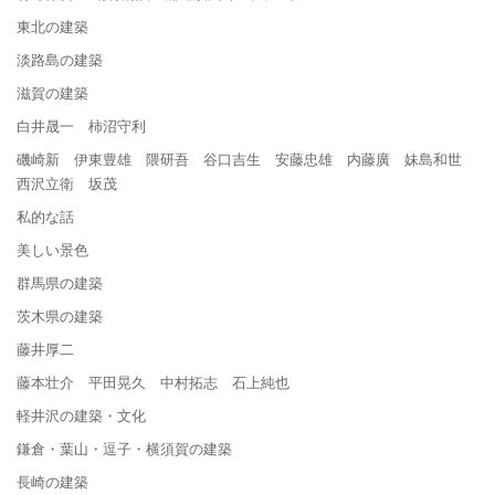
東北の建築
淡路島の建築
滋賀の建築
白井晟一 柿沼守利
磯崎新 伊東豊雄 隈研吾 谷口吉生 安藤忠雄 内藤廣 妹島和世
西沢立衛 坂茂
私的な話
美しい景色
群馬県の建築
茨木県の建築
藤井厚二
藤本壮介 平田晃久 中村拓志 石上純也
軽井沢の建築・文化
鎌倉・葉山・逗子・横須賀の建築
長崎の建築