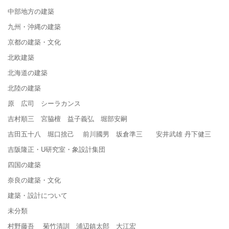
中部地方の建築
九州・沖縄の建築
京都の建築・文化
北欧建築
北海道の建築
北陸の建築
原 広司 シーラカンス
吉村順三 宮脇檀 益子義弘 堀部安嗣
吉田五十八 堀口捨己 前川國男 坂倉準三 安井武雄 丹下健三
吉阪隆正・U研究室・象設計集団
四国の建築
奈良の建築・文化
建築・設計について
未分類
村野藤吾 菊竹清訓 浦辺鎮太郎 大江宏