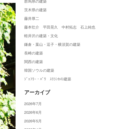
群馬県の建築
茨木県の建築
藤井厚二
藤本壮介 平田晃久 中村拓志 石上純也
軽井沢の建築・文化
鎌倉・葉山・逗子・横須賀の建築
長崎の建築
関西の建築
韓国ソウルの建築
ｼﾞｪﾌﾘｰ・ﾊﾞﾜ ｽﾘﾗﾝｶの建築
アーカイブ
2026年7月
2026年6月
2026年5月