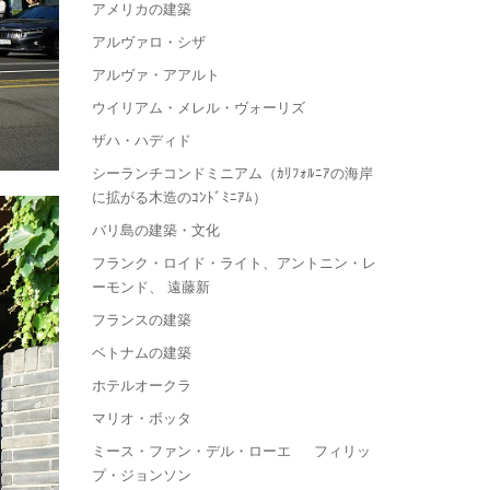
アメリカの建築
アルヴァロ・シザ
アルヴァ・アアルト
ウイリアム・メレル・ヴォーリズ
ザハ・ハディド
シーランチコンドミニアム（ｶﾘﾌｫﾙﾆｱの海岸
に拡がる木造のｺﾝﾄﾞﾐﾆｱﾑ）
バリ島の建築・文化
フランク・ロイド・ライト、アントニン・レ
ーモンド、 遠藤新
フランスの建築
ベトナムの建築
ホテルオークラ
マリオ・ボッタ
ミース・ファン・デル・ローエ フィリッ
プ・ジョンソン