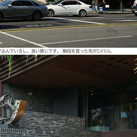
んでいるし、良い感じです。 階段を登った先がｴﾝﾄﾗﾝｽ。