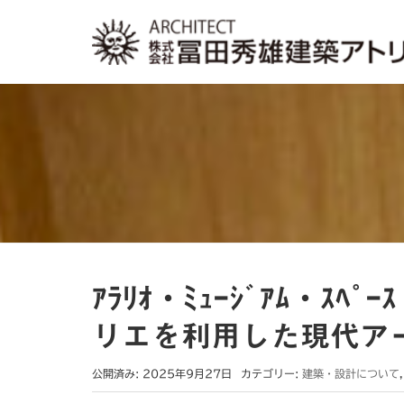
ｱﾗﾘｵ・ﾐｭｰｼﾞｱﾑ・ｽ
リエを利用した現代ア
公開済み: 2025年9月27日
カテゴリー:
建築・設計について