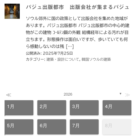
パジュ出版都市 出版会社が集まるパジュ
ソウル郊外に国の政策として出版会社を集めた地域が
あります。パジュ出版都市 パジュ出版都市の中心的建
物がこの建物 ｺｰﾙﾃﾝ鋼の外観 結構経年による汚れが目
立ちます。形態操作は面白いですが、歩いていても何
ら感動しないのは残 […]
公開済み: 2025年7月25日
カテゴリー:
建築・設計について
,
韓国ソウルの建築
≪
≫
2026
▼
1月
2月
3月
4月
5月
6月
7月
8月