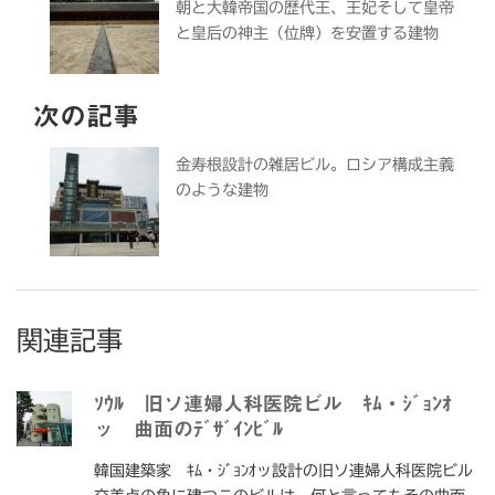
朝と大韓帝国の歴代王、王妃そして皇帝
と皇后の神主（位牌）を安置する建物
次の記事
金寿根設計の雑居ビル。ロシア構成主義
のような建物
関連記事
ｿｳﾙ 旧ソ連婦人科医院ビル ｷﾑ・ｼﾞｮﾝｵ
ッ 曲面のﾃﾞｻﾞｲﾝﾋﾞﾙ
韓国建築家 ｷﾑ・ｼﾞｮﾝｵッ設計の旧ソ連婦人科医院ビル