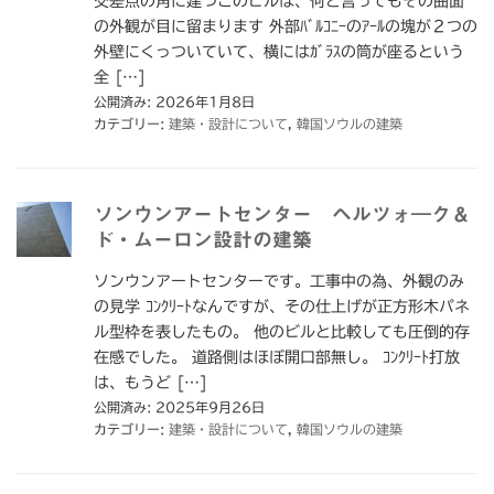
交差点の角に建つこのビルは、何と言ってもその曲面
の外観が目に留まります 外部ﾊﾞﾙｺﾆｰのｱｰﾙの塊が２つの
外壁にくっついていて、横にはｶﾞﾗｽの筒が座るという
全 […]
公開済み: 2026年1月8日
カテゴリー:
建築・設計について
,
韓国ソウルの建築
ソンウンアートセンター ヘルツォ―ク＆
ド・ムーロン設計の建築
ソンウンアートセンターです。工事中の為、外観のみ
の見学 ｺﾝｸﾘｰﾄなんですが、その仕上げが正方形木パネ
ル型枠を表したもの。 他のビルと比較しても圧倒的存
在感でした。 道路側はほぼ開口部無し。 ｺﾝｸﾘｰﾄ打放
は、もうど […]
公開済み: 2025年9月26日
カテゴリー:
建築・設計について
,
韓国ソウルの建築