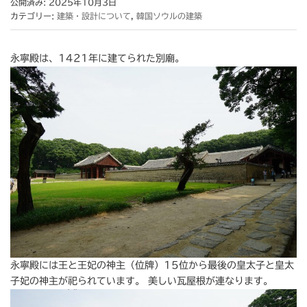
公開済み: 2025年10月3日
カテゴリー:
建築・設計について
,
韓国ソウルの建築
永寧殿は、1421年に建てられた別廟。
永寧殿には王と王妃の神主（位牌）15位から最後の皇太子と皇太
子妃の神主が祀られています。 美しい瓦屋根が連なります。