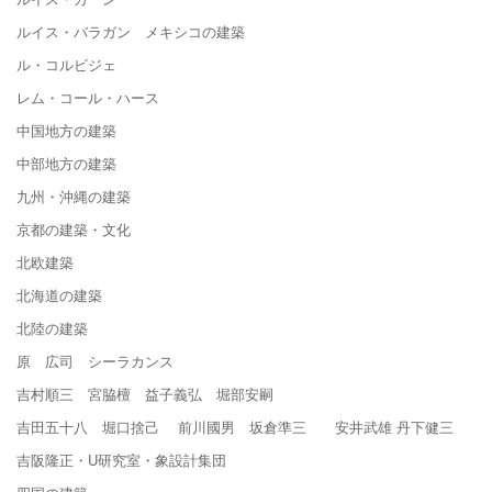
ルイス・バラガン メキシコの建築
ル・コルビジェ
レム・コール・ハース
中国地方の建築
中部地方の建築
九州・沖縄の建築
京都の建築・文化
北欧建築
北海道の建築
北陸の建築
原 広司 シーラカンス
吉村順三 宮脇檀 益子義弘 堀部安嗣
吉田五十八 堀口捨己 前川國男 坂倉準三 安井武雄 丹下健三
吉阪隆正・U研究室・象設計集団