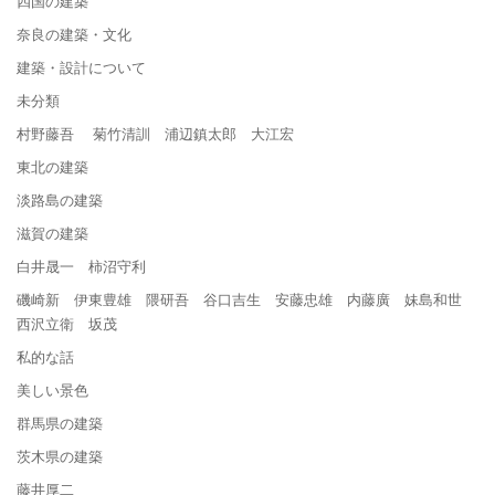
四国の建築
奈良の建築・文化
建築・設計について
未分類
村野藤吾 菊竹清訓 浦辺鎮太郎 大江宏
東北の建築
淡路島の建築
滋賀の建築
白井晟一 柿沼守利
磯崎新 伊東豊雄 隈研吾 谷口吉生 安藤忠雄 内藤廣 妹島和世
西沢立衛 坂茂
私的な話
美しい景色
群馬県の建築
茨木県の建築
藤井厚二