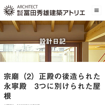
設計日記
宗廟（2）正殿の後造られた
永寧殿 3つに別けられた屋
根