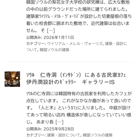
韓国ソウルの梨花女子大学校の研究棟は、広大な敷地
の中の以前グラウンドだった場所に建てられました。
建築家ｳｲﾘｱﾑ・ﾒﾘﾙ・ｳﾞｫｰﾘｽﾞが設計した切妻屋根の落ち
着いた校舎群に囲まれた敷地で、近代建築は似合いま
せん。 そ […]
公開済み: 2026年1月11日
カテゴリー:
ウイリアム・メレル・ヴォーリズ
,
建築・設計に
ついて
,
韓国ソウルの建築
ｿｳﾙ 仁寺洞（ｲﾝｻﾄﾞﾝ）にある古民家ｶﾌｪ
伊丹潤設計のｷﾞｬﾗﾘｰ ギャラリーIS
ｿｳﾙの仁寺洞には韓国特有の古民家を利用したカフェが
点在しています。 これがなかなか趣があって良いので
す。 「人と木」というｶﾌｪに入りました。 中庭が設け
てあって明るい店内 構造体が表しになっていていい感
じ。 あまり長 […]
公開済み: 2025年9月28日
カテゴリー:
建築・設計について
,
韓国ソウルの建築