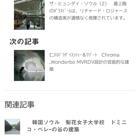
ザ・ヒュンダイ・ソウル（2） 最上階
のｶﾞﾗｽﾄﾞｰﾑは、リチャード・ロジャース
の構造美が遺憾なく発揮されています。
次の記事
仁川ﾊﾟﾗﾀﾞｲｽｼﾃｨｰ＆ﾘｿﾞｰﾄ Chroma
,Wonderbo MVRDV設計の官能的な建
築
関連記事
韓国ソウル 梨花女子大学校 ドミニ
コ・ペレｰの谷の建築