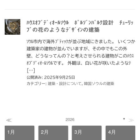
ﾊｳｽｵﾌﾞﾃﾞｨｵｰﾙｿｳﾙ ﾎﾟﾙｿﾞﾝﾊﾟﾙｸ設計 ﾁｭｰﾘｯ
ﾌﾟの花のようなﾃﾞｻﾞｲﾝの建築
ｿｳﾙ市内で海外ﾌﾞﾃｨｯｸが並ぶ地域にきました。 いくつか
建築家の建物が並んでいますが、その中でもこの外
壁、どうなってんの？と考えさせられる建物がこのﾊｳｽ
ｵﾌﾞﾃﾞｨｵｰﾙｿｳﾙです。 外観は、白い花が咲いたようなﾃ
[…]
公開済み: 2025年9月25日
カテゴリー:
建築・設計について
,
韓国ソウルの建築
≪
≫
2026
▼
1月
2月
3月
4月