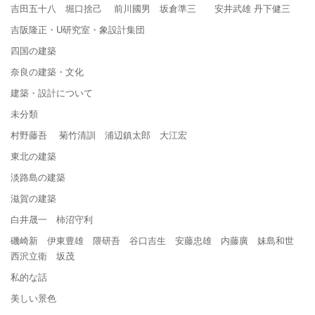
吉田五十八 堀口捨己 前川國男 坂倉準三 安井武雄 丹下健三
吉阪隆正・U研究室・象設計集団
四国の建築
奈良の建築・文化
建築・設計について
未分類
村野藤吾 菊竹清訓 浦辺鎮太郎 大江宏
東北の建築
淡路島の建築
滋賀の建築
白井晟一 柿沼守利
磯崎新 伊東豊雄 隈研吾 谷口吉生 安藤忠雄 内藤廣 妹島和世
西沢立衛 坂茂
私的な話
美しい景色