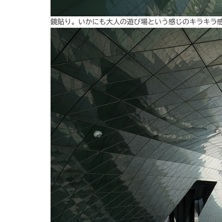
鏡貼り。いかにも大人の遊び場という感じのキラキラ