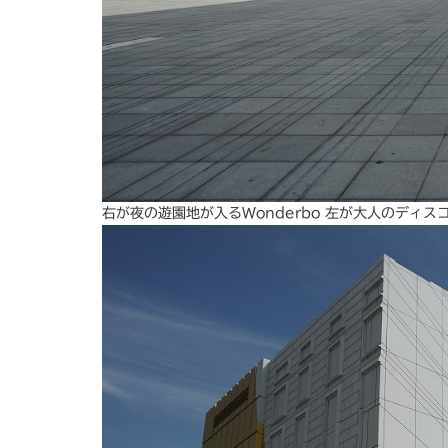
右が夜の遊園地が入るWonderbo 左が大人のディスコC