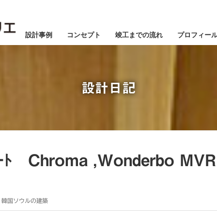
設計事例
コンセプト
竣工までの流れ
プロフィー
設計日記
ｰﾄ Chroma ,Wonderbo MV
1月
1月
1月
1月
1月
1月
1月
1月
1月
1月
1月
1月
1月
1月
1月
1月
1月
2月
2月
2月
2月
2月
2月
2月
2月
2月
2月
2月
2月
2月
2月
2月
2月
2月
3月
3月
3月
3月
3月
3月
3月
3月
3月
3月
3月
3月
3月
3月
3月
3月
3月
5月
5月
5月
5月
5月
5月
5月
5月
5月
5月
5月
5月
5月
5月
5月
5月
5月
6月
6月
6月
6月
6月
6月
6月
6月
6月
6月
6月
6月
6月
6月
6月
6月
6月
7月
7月
7月
7月
7月
7月
7月
7月
7月
7月
7月
7月
7月
7月
7月
7月
7月
,
韓国ソウルの建築