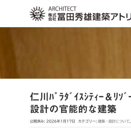
仁川ﾊﾟﾗﾀﾞｲｽｼﾃｨｰ＆ﾘｿﾞ
設計の官能的な建築
公開済み: 2026年1月17日
カテゴリー:
建築・設計について