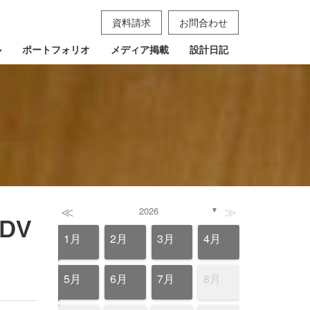
資料請求
お問合わせ
ル
ポートフォリオ
メディア掲載
設計日記
≪
≫
2026
▼
RDV
4月
4月
4月
4月
4月
4月
4月
4月
4月
4月
4月
4月
4月
4月
4月
4月
4月
1月
2月
3月
4月
8月
8月
8月
8月
8月
8月
8月
8月
8月
8月
8月
8月
8月
8月
8月
8月
8月
5月
6月
7月
8月