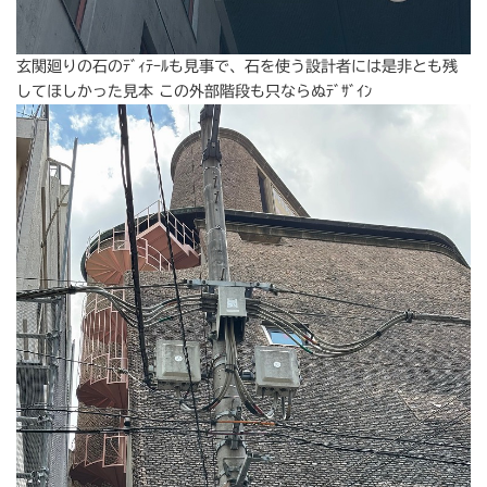
玄関廻りの石のﾃﾞｨﾃｰﾙも見事で、石を使う設計者には是非とも残
してほしかった見本 この外部階段も只ならぬﾃﾞｻﾞｲﾝ