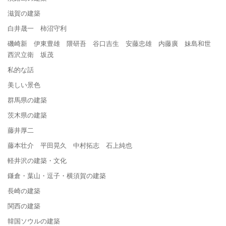
滋賀の建築
白井晟一 柿沼守利
磯崎新 伊東豊雄 隈研吾 谷口吉生 安藤忠雄 内藤廣 妹島和世
西沢立衛 坂茂
私的な話
美しい景色
群馬県の建築
茨木県の建築
藤井厚二
藤本壮介 平田晃久 中村拓志 石上純也
軽井沢の建築・文化
鎌倉・葉山・逗子・横須賀の建築
長崎の建築
関西の建築
韓国ソウルの建築