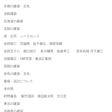
京都の建築・文化
北欧建築
北海道の建築
北陸の建築
原 広司 シーラカンス
吉村順三 宮脇檀 益子義弘 堀部安嗣
吉田五十八 堀口捨己 前川國男 坂倉準三 安井武雄 丹下健三
吉阪隆正・U研究室・象設計集団
四国の建築
奈良の建築・文化
建築・設計について
未分類
村野藤吾 菊竹清訓 浦辺鎮太郎 大江宏
東北の建築
淡路島の建築