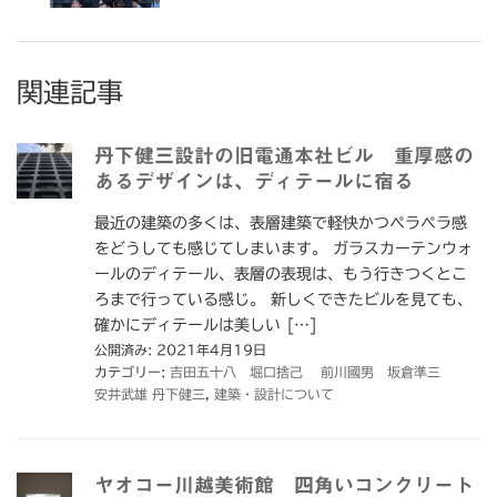
関連記事
丹下健三設計の旧電通本社ビル 重厚感の
あるデザインは、ディテールに宿る
最近の建築の多くは、表層建築で軽快かつペラペラ感
をどうしても感じてしまいます。 ガラスカーテンウォ
ールのディテール、表層の表現は、もう行きつくとこ
ろまで行っている感じ。 新しくできたビルを見ても、
確かにディテールは美しい […]
公開済み: 2021年4月19日
カテゴリー:
吉田五十八 堀口捨己 前川國男 坂倉準三
安井武雄 丹下健三
,
建築・設計について
ヤオコー川越美術館 四角いコンクリート