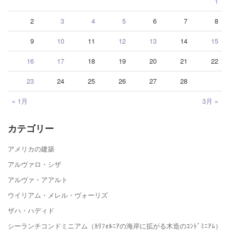
1
2
3
4
5
6
7
8
9
10
11
12
13
14
15
16
17
18
19
20
21
22
23
24
25
26
27
28
« 1月
3月 »
カテゴリー
アメリカの建築
アルヴァロ・シザ
アルヴァ・アアルト
ウイリアム・メレル・ヴォーリズ
ザハ・ハディド
シーランチコンドミニアム（ｶﾘﾌｫﾙﾆｱの海岸に拡がる木造のｺﾝﾄﾞﾐﾆｱﾑ）