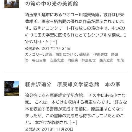
の箱の中の光の美術館
埼玉県川越市にあるヤオコー川越美術館。設計は伊東
豊雄氏。画家三栖右嗣の優れた作品が展示されていま
す。四角いコンクリート打ち放しの箱の中は、4つのｽ
ﾍﾟｰｽに田の字型に区切られたとてもシンプルな構成。ｴ
ﾝﾄﾗﾝｽﾎｰﾙ・ｼ […]
公開済み: 2017年7月21日
カテゴリー:
建築・設計について
,
磯崎新 伊東豊雄 隈研
吾 谷口吉生 安藤忠雄 内藤廣 妹島和世 西沢立衛 坂茂
軽井沢追分 原辰雄文学記念館 本の家
追分宿にある原辰雄文学記念館。 その中にある小さな
家。 これは、本だけを収納する書庫なんです。 好きな
本を収納する書庫が完成する前に、原辰雄は亡くなり
ましたが、この書庫の完成を心待ちにしていたとのこ
と。 本だけが収納され […]
公開済み: 2018年11月20日