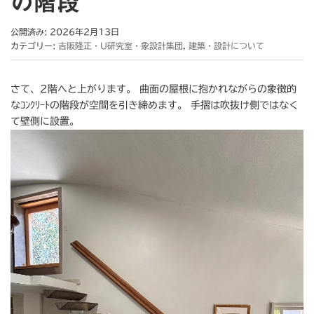
の階段
公開済み: 2026年2月13日
カテゴリー:
吉阪隆正・U研究室・象設計集団
,
建築・設計について
さて、2階へと上がります。 曲面の屋根に抱かれながらの象徴的
なｺﾝｸﾘｰﾄの階段が空間を引き締めます。 手摺は吹抜け側ではなく
て壁側に設置。