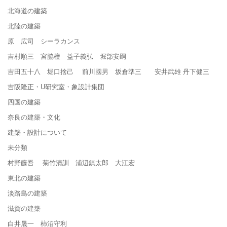
北海道の建築
北陸の建築
原 広司 シーラカンス
吉村順三 宮脇檀 益子義弘 堀部安嗣
吉田五十八 堀口捨己 前川國男 坂倉準三 安井武雄 丹下健三
吉阪隆正・U研究室・象設計集団
四国の建築
奈良の建築・文化
建築・設計について
未分類
村野藤吾 菊竹清訓 浦辺鎮太郎 大江宏
東北の建築
淡路島の建築
滋賀の建築
白井晟一 柿沼守利