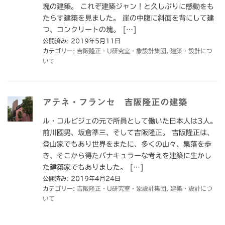
塊の建築。 これぞ建築ジャン！と久しぶりに感動をも
たらす建築を見ました。 崖の中腹に斜面を背にして建
つ、コンクリートの塊。 […]
公開済み: 2019年5月11日
カテゴリー:
吉阪隆正・U研究室・象設計集団
,
建築・設計につ
いて
アテネ・フランセ 吉阪隆正の建築
ル・コルビジェの元で所員として働いた日本人は3人。
前川國男、坂倉準三、そして吉阪隆正。 吉阪隆正は、
登山家でもあり世界をまたに、多くの山々、集落を歩
き、そこから得たバナキュラーな考えを建築に生かし
た建築家でもありました。 […]
公開済み: 2019年4月24日
カテゴリー:
吉阪隆正・U研究室・象設計集団
,
建築・設計につ
いて