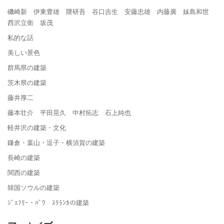
磯崎新 伊東豊雄 隈研吾 谷口吉生 安藤忠雄 内藤廣 妹島和世
西沢立衛 坂茂
私的な話
美しい景色
群馬県の建築
茨木県の建築
藤井厚二
藤本壮介 平田晃久 中村拓志 石上純也
軽井沢の建築・文化
鎌倉・葉山・逗子・横須賀の建築
長崎の建築
関西の建築
韓国ソウルの建築
ｼﾞｪﾌﾘｰ・ﾊﾞﾜ ｽﾘﾗﾝｶの建築