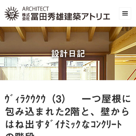
設計日記
ｳﾞｨﾗｸｳｸｳ（3） 一つ屋根に
包み込まれた2階と、壁から
はね出すﾀﾞｲﾅﾐｯｸなｺﾝｸﾘｰﾄ