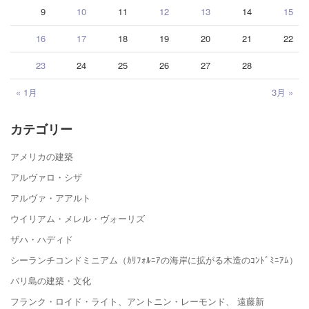
9
10
11
12
13
14
15
16
17
18
19
20
21
22
23
24
25
26
27
28
« 1月
3月 »
カテゴリー
アメリカの建築
アルヴァロ・シザ
アルヴァ・アアルト
ウイリアム・メレル・ヴォーリズ
ザハ・ハディド
シーランチコンドミニアム（ｶﾘﾌｫﾙﾆｱの海岸に拡がる木造のｺﾝﾄﾞﾐﾆｱﾑ）
バリ島の建築・文化
フランク・ロイド・ライト、アントニン・レーモンド、 遠藤新