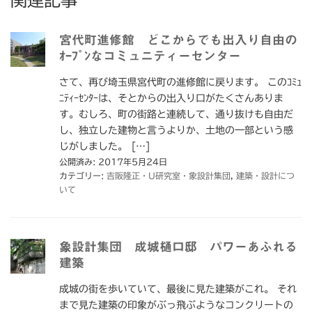
関連記事
宮代町進修館 どこからでも出入り自由の
ｵｰﾌﾟﾝなコミュニティーセンター
さて、再び埼玉県宮代町の進修館に戻ります。 このｺﾐｭ
ﾆﾃｨｰｾﾝﾀｰは、そとからの出入り口がたくさんありま
す。むしろ、町の街路と連続して、通り抜けも自由だ
し、独立した建物と言うよりか、土地の一部という感
じがしました。 […]
公開済み: 2017年5月24日
カテゴリー:
吉阪隆正・U研究室・象設計集団
,
建築・設計につ
いて
象設計集団 成城樋口邸 パワーあふれる
建築
成城の街を歩いていて、最後に見た建築がこれ。 それ
まで見た建築の印象がぶっ飛ぶようなコンクリートの