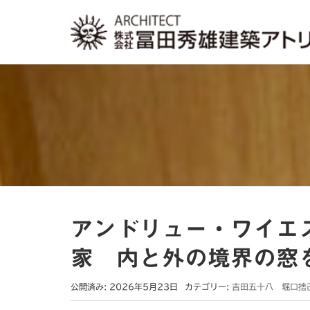
アンドリュー・ワイエ
家 内と外の境界の窓
公開済み: 2026年5月23日
カテゴリー:
吉田五十八 堀口捨