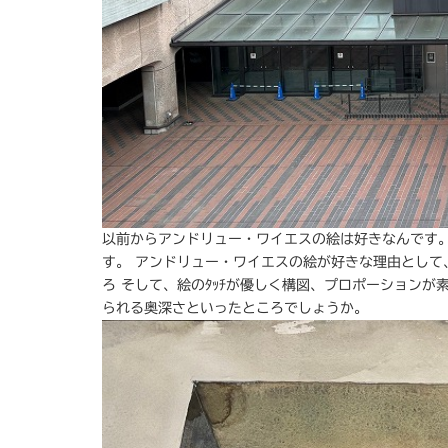
以前からアンドリュー・ワイエスの絵は好きなんです
す。 アンドリュー・ワイエスの絵が好きな理由とし
ろ そして、絵のﾀｯﾁが優しく構図、プロポーション
られる奥深さといったところでしょうか。