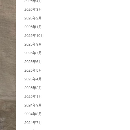
2026年4月
2026年3月
2026年2月
2026年1月
2025年10月
2025年9月
2025年7月
2025年6月
2025年5月
2025年4月
2025年2月
2025年1月
2024年9月
2024年8月
2024年7月