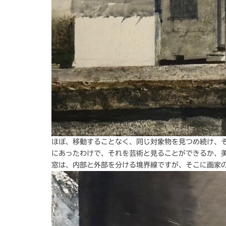
ほぼ、移動することなく、同じ対象物を見つめ続け、
にあったわけで、それを芸術と見ることができるか、
窓は、内部と外部を分ける境界線ですが、そこに画家