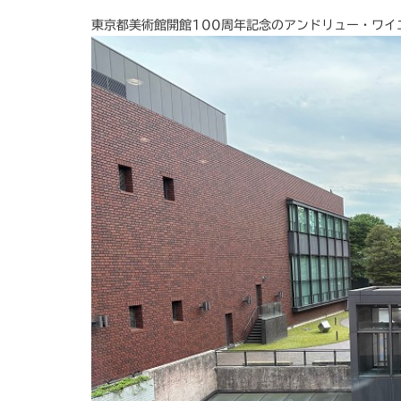
東京都美術館開館100周年記念のアンドリュー・ワイ