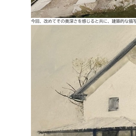
今回、改めてその奥深さを感じると共に、建築的な描