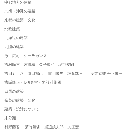
中部地方の建築
九州・沖縄の建築
京都の建築・文化
北欧建築
北海道の建築
北陸の建築
原 広司 シーラカンス
吉村順三 宮脇檀 益子義弘 堀部安嗣
吉田五十八 堀口捨己 前川國男 坂倉準三 安井武雄 丹下健三
吉阪隆正・U研究室・象設計集団
四国の建築
奈良の建築・文化
建築・設計について
未分類
村野藤吾 菊竹清訓 浦辺鎮太郎 大江宏