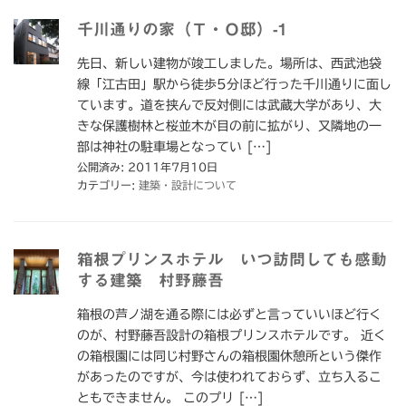
千川通りの家（Ｔ・Ｏ邸）-1
先日、新しい建物が竣工しました。場所は、西武池袋
線「江古田」駅から徒歩5分ほど行った千川通りに面し
ています。道を挟んで反対側には武蔵大学があり、大
きな保護樹林と桜並木が目の前に拡がり、又隣地の一
部は神社の駐車場となってい […]
公開済み: 2011年7月10日
カテゴリー:
建築・設計について
箱根プリンスホテル いつ訪問しても感動
する建築 村野藤吾
箱根の芦ノ湖を通る際には必ずと言っていいほど行く
のが、村野藤吾設計の箱根プリンスホテルです。 近く
の箱根園には同じ村野さんの箱根園休憩所という傑作
があったのですが、今は使われておらず、立ち入るこ
ともできません。 このプリ […]