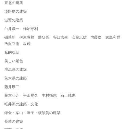
東北の建築
淡路島の建築
滋賀の建築
白井晟一 柿沼守利
磯崎新 伊東豊雄 隈研吾 谷口吉生 安藤忠雄 内藤廣 妹島和世
西沢立衛 坂茂
私的な話
美しい景色
群馬県の建築
茨木県の建築
藤井厚二
藤本壮介 平田晃久 中村拓志 石上純也
軽井沢の建築・文化
鎌倉・葉山・逗子・横須賀の建築
長崎の建築