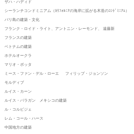
ザハ・ハディド
シーランチコンドミニアム（ｶﾘﾌｫﾙﾆｱの海岸に拡がる木造のｺﾝﾄﾞﾐﾆｱﾑ）
バリ島の建築・文化
フランク・ロイド・ライト、アントニン・レーモンド、 遠藤新
フランスの建築
ベトナムの建築
ホテルオークラ
マリオ・ボッタ
ミース・ファン・デル・ローエ フィリップ・ジョンソン
モルディブ
ルイス・カーン
ルイス・バラガン メキシコの建築
ル・コルビジェ
レム・コール・ハース
中国地方の建築