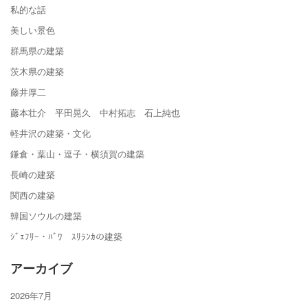
私的な話
美しい景色
群馬県の建築
茨木県の建築
藤井厚二
藤本壮介 平田晃久 中村拓志 石上純也
軽井沢の建築・文化
鎌倉・葉山・逗子・横須賀の建築
長崎の建築
関西の建築
韓国ソウルの建築
ｼﾞｪﾌﾘｰ・ﾊﾞﾜ ｽﾘﾗﾝｶの建築
アーカイブ
2026年7月