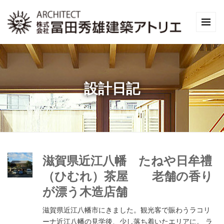
設計日記
滋賀県近江八幡 たねや日牟禮
（ひむれ）茶屋 老舗の香り
が漂う木造店舗
滋賀県近江八幡市にきました。観光客で賑わうラコリ
ーナ近江八幡の見学後、少し落ち着いたエリアに。 ラ