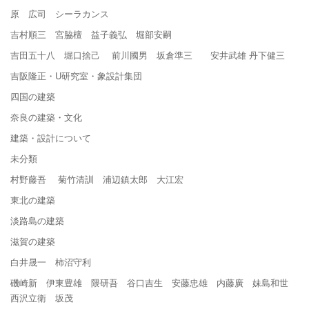
原 広司 シーラカンス
吉村順三 宮脇檀 益子義弘 堀部安嗣
吉田五十八 堀口捨己 前川國男 坂倉準三 安井武雄 丹下健三
吉阪隆正・U研究室・象設計集団
四国の建築
奈良の建築・文化
建築・設計について
未分類
村野藤吾 菊竹清訓 浦辺鎮太郎 大江宏
東北の建築
淡路島の建築
滋賀の建築
白井晟一 柿沼守利
磯崎新 伊東豊雄 隈研吾 谷口吉生 安藤忠雄 内藤廣 妹島和世
西沢立衛 坂茂