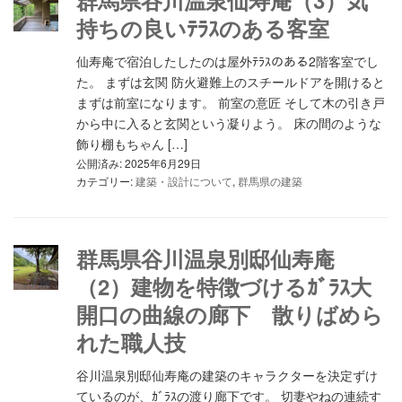
群馬県谷川温泉仙寿庵（3）気
持ちの良いﾃﾗｽのある客室
仙寿庵で宿泊したしたのは屋外ﾃﾗｽのある2階客室でし
た。 まずは玄関 防火避難上のスチールドアを開けると
まずは前室になります。 前室の意匠 そして木の引き戸
から中に入ると玄関という凝りよう。 床の間のような
飾り棚もちゃん […]
公開済み: 2025年6月29日
カテゴリー:
建築・設計について
,
群馬県の建築
群馬県谷川温泉別邸仙寿庵
（2）建物を特徴づけるｶﾞﾗｽ大
開口の曲線の廊下 散りばめら
れた職人技
谷川温泉別邸仙寿庵の建築のキャラクターを決定ずけ
ているのが、ｶﾞﾗｽの渡り廊下です。 切妻やねの連続す