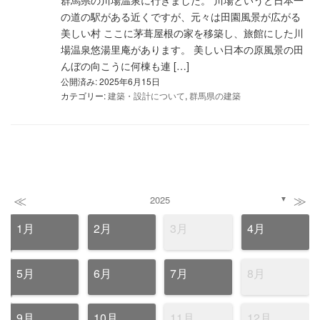
群馬県の川場温泉に行きました。 川場というと日本一
の道の駅がある近くですが、元々は田園風景が広がる
美しい村 ここに茅葺屋根の家を移築し、旅館にした川
場温泉悠湯里庵があります。 美しい日本の原風景の田
んぼの向こうに何棟も連 […]
公開済み: 2025年6月15日
カテゴリー:
建築・設計について
,
群馬県の建築
≪
≫
2025
▼
1月
2月
3月
4月
5月
6月
7月
8月
9月
10月
11月
12月