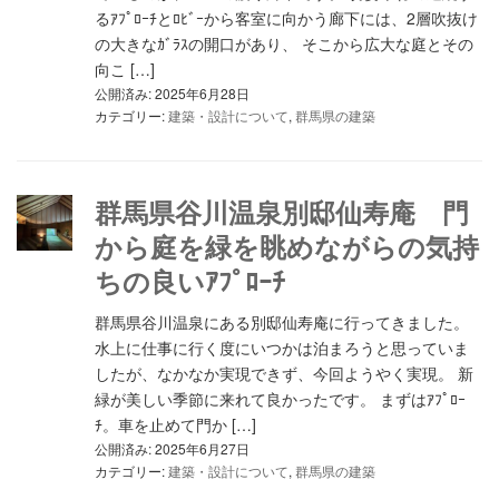
るｱﾌﾟﾛｰﾁとﾛﾋﾞｰから客室に向かう廊下には、2層吹抜け
の大きなｶﾞﾗｽの開口があり、 そこから広大な庭とその
向こ […]
公開済み: 2025年6月28日
カテゴリー:
建築・設計について
,
群馬県の建築
群馬県谷川温泉別邸仙寿庵 門
から庭を緑を眺めながらの気持
ちの良いｱﾌﾟﾛｰﾁ
群馬県谷川温泉にある別邸仙寿庵に行ってきました。
水上に仕事に行く度にいつかは泊まろうと思っていま
したが、なかなか実現できず、今回ようやく実現。 新
緑が美しい季節に来れて良かったです。 まずはｱﾌﾟﾛｰ
ﾁ。車を止めて門か […]
公開済み: 2025年6月27日
カテゴリー:
建築・設計について
,
群馬県の建築