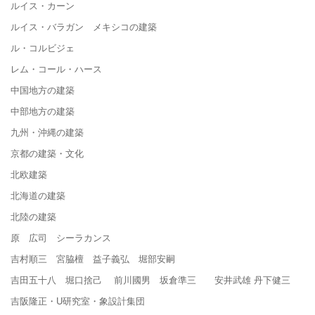
ルイス・カーン
ルイス・バラガン メキシコの建築
ル・コルビジェ
レム・コール・ハース
中国地方の建築
中部地方の建築
九州・沖縄の建築
京都の建築・文化
北欧建築
北海道の建築
北陸の建築
原 広司 シーラカンス
吉村順三 宮脇檀 益子義弘 堀部安嗣
吉田五十八 堀口捨己 前川國男 坂倉準三 安井武雄 丹下健三
吉阪隆正・U研究室・象設計集団