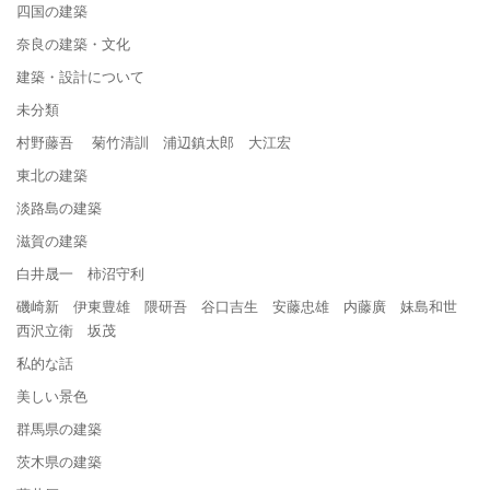
四国の建築
奈良の建築・文化
建築・設計について
未分類
村野藤吾 菊竹清訓 浦辺鎮太郎 大江宏
東北の建築
淡路島の建築
滋賀の建築
白井晟一 柿沼守利
磯崎新 伊東豊雄 隈研吾 谷口吉生 安藤忠雄 内藤廣 妹島和世
西沢立衛 坂茂
私的な話
美しい景色
群馬県の建築
茨木県の建築