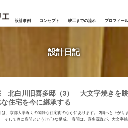
設計事例
コンセプト
竣工までの流れ
プロフィー
設計日記
宅 北白川旧喜多邸（3） 大文字焼きを
1月
1月
1月
1月
1月
1月
1月
1月
1月
1月
1月
1月
1月
1月
1月
1月
1月
2月
2月
2月
2月
2月
2月
2月
2月
2月
2月
2月
2月
2月
2月
2月
2月
2月
3月
3月
3月
3月
3月
3月
3月
3月
3月
3月
3月
3月
3月
3月
3月
3月
3月
貴重な住宅を今に継承する
所は、京都大学近くの閑静な住宅街のなかにあります。 2階へと上がりま
5月
5月
5月
5月
5月
5月
5月
5月
5月
5月
5月
5月
5月
5月
5月
5月
5月
6月
6月
6月
6月
6月
6月
6月
6月
6月
6月
6月
6月
6月
6月
6月
6月
6月
7月
7月
7月
7月
7月
7月
7月
7月
7月
7月
7月
7月
7月
7月
7月
7月
7月
 そして奥に客間というｼﾝﾌﾟﾙな構成。 客間は、喜多源逸が、大文字