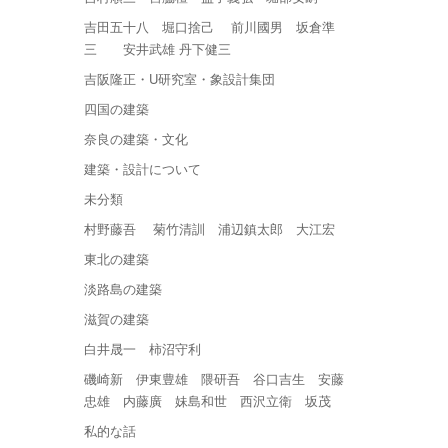
吉田五十八 堀口捨己 前川國男 坂倉準
三 安井武雄 丹下健三
吉阪隆正・U研究室・象設計集団
四国の建築
奈良の建築・文化
建築・設計について
未分類
村野藤吾 菊竹清訓 浦辺鎮太郎 大江宏
東北の建築
淡路島の建築
滋賀の建築
白井晟一 柿沼守利
磯崎新 伊東豊雄 隈研吾 谷口吉生 安藤
忠雄 内藤廣 妹島和世 西沢立衛 坂茂
私的な話