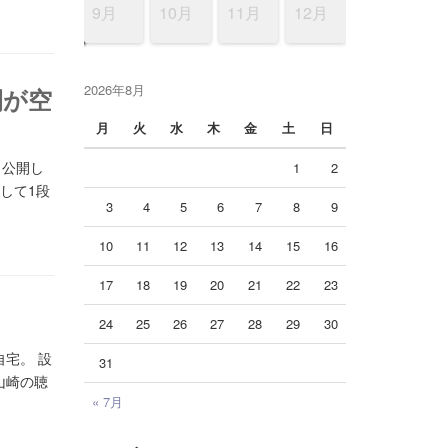
12月
12月
12月
12月
12月
12月
12月
12月
12月
12月
12月
12月
12月
12月
12月
12月
12月
9月
10月
11月
12月
2026年8月
間が空
月
火
水
木
金
土
日
も公開し
1
2
して1段
3
4
5
6
7
8
9
10
11
12
13
14
15
16
17
18
19
20
21
22
23
24
25
26
27
28
29
30
宅。 設
31
山崎の聴
« 7月