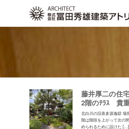
藤井厚二の住
2階のﾃﾗｽ 
北白川の旧喜多源逸邸 場
階は階段を上がって次の間
められるために設けた […]