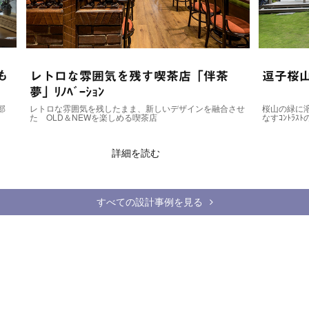
な雰囲気を残す喫茶店「伴茶
逗子桜山の森に溶け
ﾞｰｼｮﾝ
囲気を残したまま、新しいデザインを融合させ
桜山の緑に溶け込むﾀﾞｰｸｸﾞﾘｰ
＆NEWを楽しめる喫茶店
なすｺﾝﾄﾗｽﾄのある外観
詳細を読む
詳細を
すべての設計事例を見る