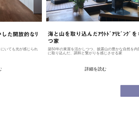
海と山を取り込んだｱｳﾄﾄﾞｱﾘﾋﾞﾝｸﾞをも
なﾘ
レトロ
つ家
夢」ﾘﾉﾍ
築50年の東屋を活かしつつ、披露山の豊かな自然を内部
られ
レトロな雰
に取り込んだ、調和と繋がりを感じさせる家
た OLD
詳細を読む