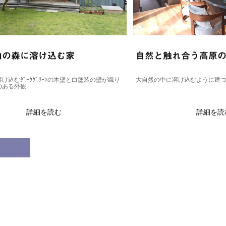
込む家
自然と触れ合う高原の別荘
ﾝの木壁と白塗装の壁が織り
大自然の中に溶け込むように建つ、切妻屋根のレジ
読む
詳細を読む