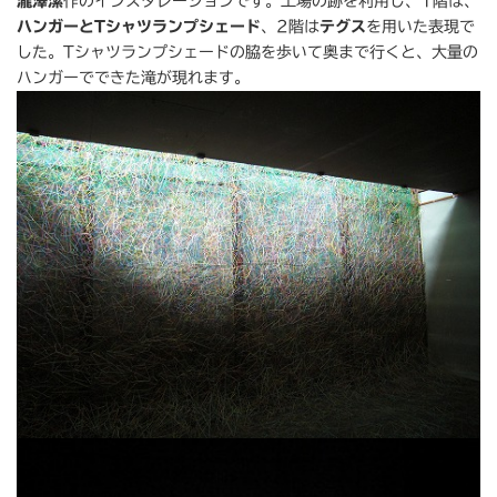
瀧澤潔
作のインスタレーションです。工場の跡を利用し、1階は、
ハンガーとTシャツランプシェード
、2階は
テグス
を用いた表現で
した。Tシャツランプシェードの脇を歩いて奥まで行くと、大量の
ハンガーでできた滝が現れます。