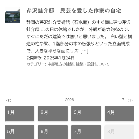
芹沢銈介邸 民芸を愛した作家の自宅
静岡の芹沢銈介美術館（石水館）のすぐ横に建つ芹沢
銈介邸 この日は休館でしたが、外観が魅力的なので、
すぐにただの建築では無いと思いました。 白い壁と構
造の柱や梁、1階部分の木の板張りといった立面構成
で、大きな平らな面にリズ […]
公開済み: 2025年1月24日
カテゴリー:
中部地方の建築
,
建築・設計について
≪
≫
2026
▼
1月
2月
3月
4月
5月
6月
7月
8月