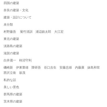
四国の建築
奈良の建築・文化
建築・設計について
未分類
村野藤吾 菊竹清訓 浦辺鎮太郎 大江宏
東北の建築
淡路島の建築
滋賀の建築
白井晟一 柿沼守利
磯崎新 伊東豊雄 隈研吾 谷口吉生 安藤忠雄 内藤廣 妹島和世
西沢立衛 坂茂
私的な話
美しい景色
群馬県の建築
茨木県の建築