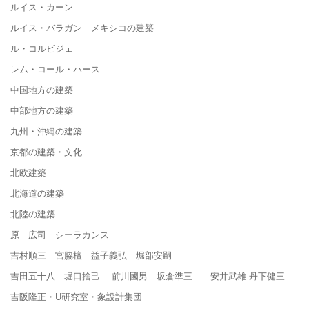
ルイス・カーン
ルイス・バラガン メキシコの建築
ル・コルビジェ
レム・コール・ハース
中国地方の建築
中部地方の建築
九州・沖縄の建築
京都の建築・文化
北欧建築
北海道の建築
北陸の建築
原 広司 シーラカンス
吉村順三 宮脇檀 益子義弘 堀部安嗣
吉田五十八 堀口捨己 前川國男 坂倉準三 安井武雄 丹下健三
吉阪隆正・U研究室・象設計集団