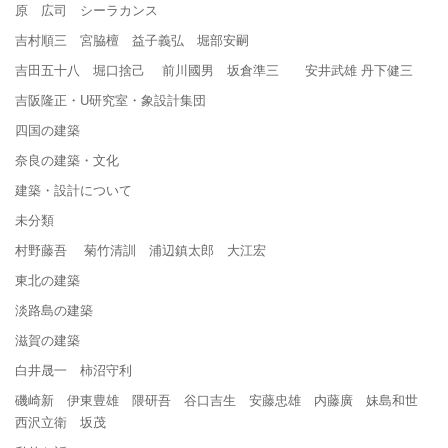
原 広司 シーラカンス
吉村順三 宮脇檀 益子義弘 堀部安嗣
吉田五十八 堀口捨己 前川國男 坂倉準三 安井武雄 丹下健三
吉阪隆正・U研究室・象設計集団
四国の建築
奈良の建築・文化
建築・設計について
未分類
村野藤吾 菊竹清訓 浦辺鎮太郎 大江宏
東北の建築
淡路島の建築
滋賀の建築
白井晟一 柿沼守利
磯崎新 伊東豊雄 隈研吾 谷口吉生 安藤忠雄 内藤廣 妹島和世
西沢立衛 坂茂