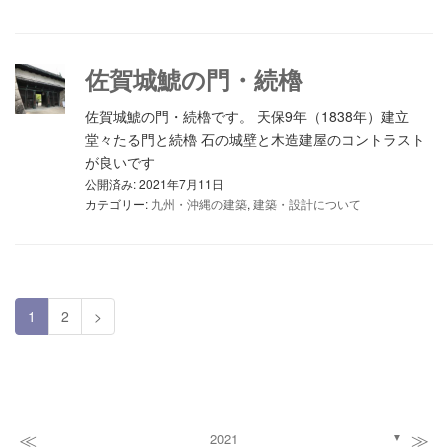
佐賀城鯱の門・続櫓
佐賀城鯱の門・続櫓です。 天保9年（1838年）建立
堂々たる門と続櫓 石の城壁と木造建屋のコントラスト
が良いです
公開済み: 2021年7月11日
カテゴリー:
九州・沖縄の建築
,
建築・設計について
1
2
>
≪
≫
2021
▼