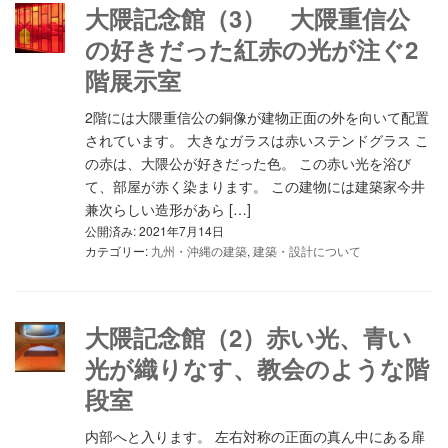
大隈記念館（3） 大隈重信公
の好きだった紅赤の光が注ぐ2
階展示室
2階には大隈重信公の銅像が建物正面の外を向いて配置
されています。 大きなガラスは赤いステンドグラス こ
の赤は、大隈公が好きだった色。 この赤い光を浴び
て、部屋が赤く染まります。 この建物には建築家今井
兼次らしい造形があら […]
公開済み: 2021年7月14日
カテゴリー:
九州・沖縄の建築
,
建築・設計について
大隈記念館（2）赤い光、青い
光が織りなす、教会のような階
段室
内部へと入ります。 左右対称の正面の真ん中にある扉