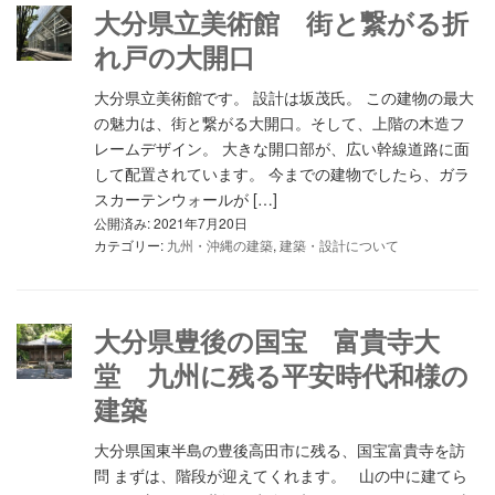
大分県立美術館 街と繋がる折
れ戸の大開口
大分県立美術館です。 設計は坂茂氏。 この建物の最大
の魅力は、街と繋がる大開口。そして、上階の木造フ
レームデザイン。 大きな開口部が、広い幹線道路に面
して配置されています。 今までの建物でしたら、ガラ
スカーテンウォールが […]
公開済み: 2021年7月20日
カテゴリー:
九州・沖縄の建築
,
建築・設計について
大分県豊後の国宝 富貴寺大
堂 九州に残る平安時代和様の
建築
大分県国東半島の豊後高田市に残る、国宝富貴寺を訪
問 まずは、階段が迎えてくれます。 山の中に建てら