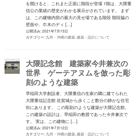
を開けると、これまた正面に階段が登場 1階は、大隈重
信公の業績の歴史がわかる展示がされています。 まず
は、この建物内部の最大の見せ場である階段 階段脇の
壁面や、巾木のディ […]
公開済み: 2021年7月13日
カテゴリー:
九州・沖縄の建築
,
建築・設計について
大隈記念館 建築家今井兼次の
世界 ゲーテアヌムを倣った彫
刻のような建築
早稲田大学創設者、大隈重信の生家の隣に建てられた
大隈重信記念館 佐賀城から歩くこと数分の静かな住宅
街にあります。 この彫刻のような建築が大隈記念館。
この建築の設計は、早稲田の教授であった今井兼次で
す。 実は、この建物に […]
公開済み: 2021年7月12日
カテゴリー:
九州・沖縄の建築
,
建築・設計について