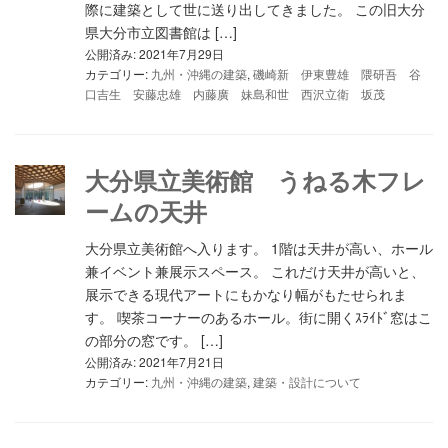
際に建築として世に送り出してきました。 この旧大分
県大分市立図書館は […]
公開済み: 2021年7月29日
カテゴリー:
九州・沖縄の建築
,
磯崎新 伊東豊雄 隈研吾 谷
口吉生 安藤忠雄 内藤廣 妹島和世 西沢立衛 坂茂
大分県立美術館 うねる木フレ
ームの天井
大分県立美術館へ入ります。 1階は天井が高い、ホール
兼イベント兼展示スペース。 これだけ天井が高いと、
展示できる現代アートにもかなり幅がもたせられま
す。 喫茶コーナーのあるホール。街に開くｽﾗｲﾄﾞ窓はこ
の部分の窓です。 […]
公開済み: 2021年7月21日
カテゴリー:
九州・沖縄の建築
,
建築・設計について