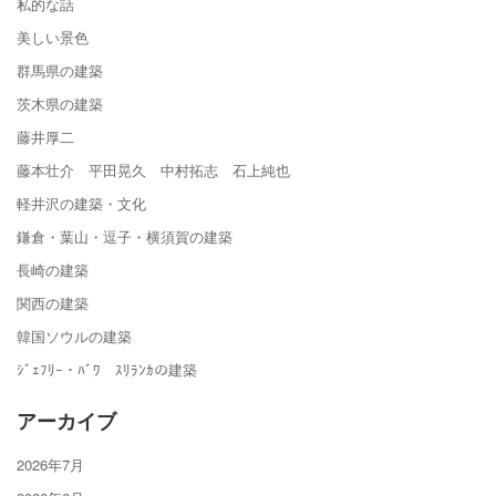
私的な話
美しい景色
群馬県の建築
茨木県の建築
藤井厚二
藤本壮介 平田晃久 中村拓志 石上純也
軽井沢の建築・文化
鎌倉・葉山・逗子・横須賀の建築
長崎の建築
関西の建築
韓国ソウルの建築
ｼﾞｪﾌﾘｰ・ﾊﾞﾜ ｽﾘﾗﾝｶの建築
アーカイブ
2026年7月