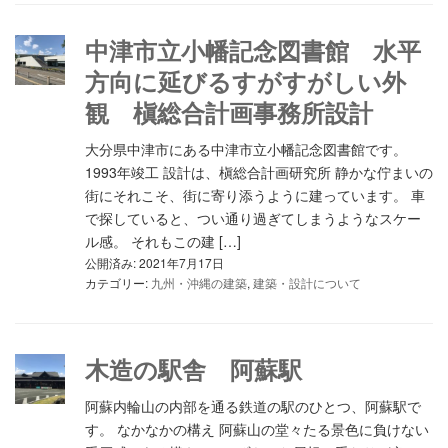
中津市立小幡記念図書館 水平
方向に延びるすがすがしい外
観 槇総合計画事務所設計
大分県中津市にある中津市立小幡記念図書館です。
1993年竣工 設計は、槇総合計画研究所 静かな佇まいの
街にそれこそ、街に寄り添うように建っています。 車
で探していると、つい通り過ぎてしまうようなスケー
ル感。 それもこの建 […]
公開済み: 2021年7月17日
カテゴリー:
九州・沖縄の建築
,
建築・設計について
木造の駅舎 阿蘇駅
阿蘇内輪山の内部を通る鉄道の駅のひとつ、阿蘇駅で
す。 なかなかの構え 阿蘇山の堂々たる景色に負けない