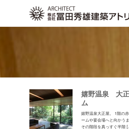
嬉野温泉 大正
ム
嬉野温泉大正屋。 1階の
ームや宴会場へと向かうま
その階段を真っすぐ半階 [