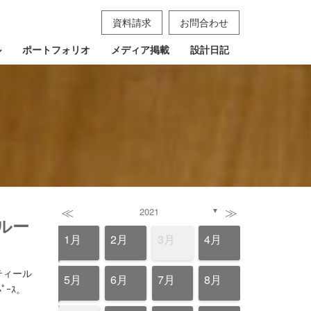
資料請求
お問合わせ
ル
ポートフォリオ
メディア掲載
設計日記
≪
≫
2021
▼
ルー
4月
4月
4月
4月
4月
4月
4月
4月
4月
4月
4月
4月
4月
4月
4月
4月
4月
1月
2月
3月
4月
ティール
8月
8月
8月
8月
8月
8月
8月
8月
8月
8月
8月
8月
8月
8月
8月
8月
8月
5月
6月
7月
8月
ｰｽ。