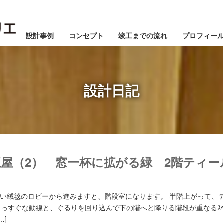
設計事例
コンセプト
竣工までの流れ
プロフィー
設計日記
屋（2） 窓一杯に拡がる緑 2階ティー
1月
1月
1月
1月
1月
1月
1月
1月
1月
1月
1月
1月
1月
1月
1月
1月
1月
2月
2月
2月
2月
2月
2月
2月
2月
2月
2月
2月
2月
2月
2月
2月
2月
2月
3月
3月
3月
3月
3月
3月
3月
3月
3月
3月
3月
3月
3月
3月
3月
3月
3月
赤い絨毯のロビーから進みますと、階段室になります。 半階上がって、
5月
5月
5月
5月
5月
5月
5月
5月
5月
5月
5月
5月
5月
5月
5月
5月
5月
6月
6月
6月
6月
6月
6月
6月
6月
6月
6月
6月
6月
6月
6月
6月
6月
6月
7月
7月
7月
7月
7月
7月
7月
7月
7月
7月
7月
7月
7月
7月
7月
7月
7月
っすぐな動線と、ぐるりを回り込んで下の階へと降りる階段が重なるｽﾍﾟ
…]