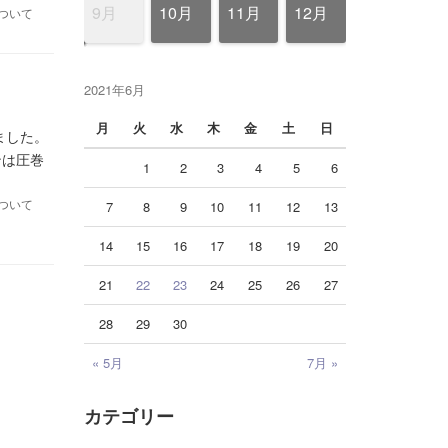
12月
12月
12月
12月
12月
12月
12月
12月
12月
12月
12月
12月
12月
12月
12月
12月
12月
9月
10月
11月
12月
ついて
2021年6月
月
火
水
木
金
土
日
ました。
ンは圧巻
1
2
3
4
5
6
ついて
7
8
9
10
11
12
13
14
15
16
17
18
19
20
21
22
23
24
25
26
27
28
29
30
« 5月
7月 »
カテゴリー