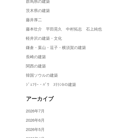
群馬県の建築
茨木県の建築
藤井厚二
藤本壮介 平田晃久 中村拓志 石上純也
軽井沢の建築・文化
鎌倉・葉山・逗子・横須賀の建築
長崎の建築
関西の建築
韓国ソウルの建築
ｼﾞｪﾌﾘｰ・ﾊﾞﾜ ｽﾘﾗﾝｶの建築
アーカイブ
2026年7月
2026年6月
2026年5月