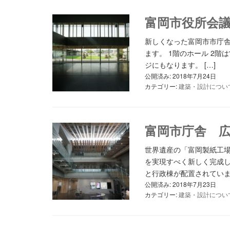
富岡市役所会
新しくなった富岡市市庁舎
ます。 1階のホール 2
ジにもなります。 […]
公開済み: 2018年7月24日
カテゴリー:
建築・設計につい
富岡市庁舎 
世界遺産の「富岡製紙工
を実現すべく新しく完成し
と行政棟が配置されています
公開済み: 2018年7月23日
カテゴリー:
建築・設計につい