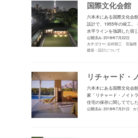
国際文化会館
六本木にある国際文化会館
設計で、1955年の竣工
水平ラインを強調した宿 [
公開済み: 2018年7月22日
カテゴリー:
吉村順三 宮脇檀
建築・設計について
リチャード・
六本木にある国際文化会館
家「リチャード・ノイトラ
住宅の保存に関してでした。
公開済み: 2018年7月21日
カ