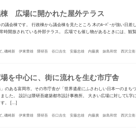
議棟 広場に開かれた屋外テラス
の議会棟です。 行政棟から議会棟を見たところ 木のﾙｰﾊﾞｰが強い日差
階は常時開放されている外部テラス。 広場でも催し物があるときには、観
て
,
磯崎新 伊東豊雄 隈研吾 谷口吉生 安藤忠雄 内藤廣 妹島和世 西沢立衛
広場を中心に、街に流れを生む市庁舎
場」のある富岡市。その市庁舎が「世界遺産にふさわしい日本一のまち
ました。 設計は隈研吾建築都市設計事務所。 大きい広場に対してL字
。 […]
て
,
磯崎新 伊東豊雄 隈研吾 谷口吉生 安藤忠雄 内藤廣 妹島和世 西沢立衛