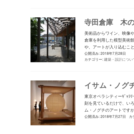
寺田倉庫 木の
美術品からワイン、映像
倉庫を利用した模型美術館
や、アートが入り込むことで
公開済み: 2018年7月28日
カテゴリー:
建築・設計につい
イサム・ノグ
東京オペラシティーｷﾞｬ
刻を見ているだけで、い
ム・ノグチのアートですが、
公開済み: 2018年7月27日
カ