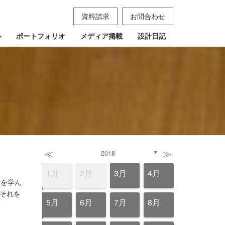
資料請求
お問合わせ
ル
ポートフォリオ
メディア掲載
設計日記
≪
≫
2018
▼
4月
4月
4月
4月
4月
4月
4月
4月
4月
4月
4月
4月
4月
4月
4月
4月
4月
1月
2月
3月
4月
計を学ん
、それを
8月
8月
8月
8月
8月
8月
8月
8月
8月
8月
8月
8月
8月
8月
8月
8月
8月
5月
6月
7月
8月