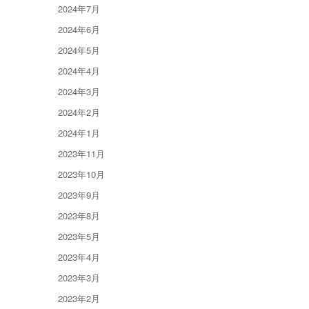
2024年7月
2024年6月
2024年5月
2024年4月
2024年3月
2024年2月
2024年1月
2023年11月
2023年10月
2023年9月
2023年8月
2023年5月
2023年4月
2023年3月
2023年2月