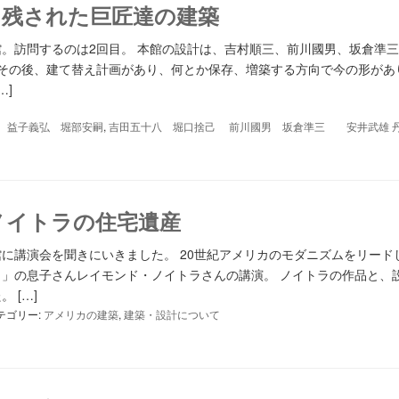
 残された巨匠達の建築
。訪問するのは2回目。 本館の設計は、吉村順三、前川國男、坂倉準
。 その後、建て替え計画があり、何とか保存、増築する方向で今の形があ
…]
 益子義弘 堀部安嗣
,
吉田五十八 堀口捨己 前川國男 坂倉準三 安井武雄 
ノイトラの住宅遺産
に講演会を聞きにいきました。 20世紀アメリカのモダニズムをリード
」の息子さんレイモンド・ノイトラさんの講演。 ノイトラの作品と、
 […]
テゴリー:
アメリカの建築
,
建築・設計について