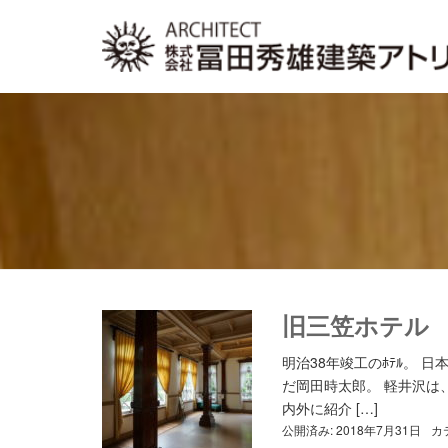
旧三笠ホテル
明治38年竣工のﾎﾃﾙ。
だ岡田時太郎。 軽井沢は、
内外に紹介 […]
公開済み: 2018年7月31日
カ