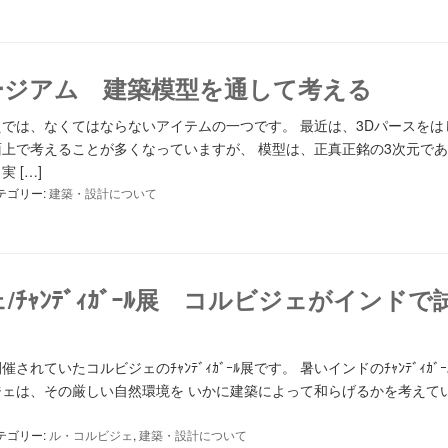
9月
9月
9月
9月
9月
9月
9月
9月
9月
9月
9月
9月
9月
9月
9月
9月
9月
10月
10月
10月
10月
10月
10月
10月
10月
10月
10月
10月
10月
10月
10月
10月
10月
10月
11月
11月
11月
11月
11月
11月
11月
11月
11月
11月
11月
11月
11月
11月
11月
11月
11月
ージアム 建築模型を通して考える
では、なくてはならないアイテムの一つです。 最近は、3Dパースをは
上で考えることが多くなっていますが、 模型は、正真正銘の3次元で
 […]
テゴリー:
建築・設計について
ﾁｬﾝﾃﾞｨｶﾞｰﾙ展 コルビジェがインドで
れていたコルビジェのﾁｬﾝﾃﾞｨｶﾞｰﾙ展です。 暑いインドのﾁｬﾝﾃﾞｨｶﾞ
ェは、その厳しい自然環境を いかに建築によって和らげるかを考えて
テゴリー:
ル・コルビジェ
,
建築・設計について