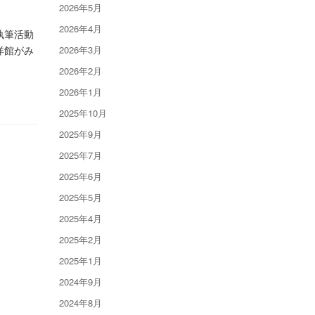
ム
2026年5月
2026年4月
執筆活動
2026年3月
洋館がみ
2026年2月
2026年1月
2025年10月
2025年9月
2025年7月
2025年6月
2025年5月
2025年4月
2025年2月
2025年1月
2024年9月
2024年8月