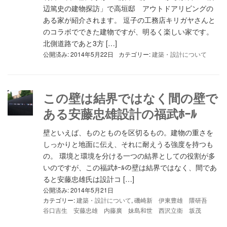
辺篤史の建物探訪」で高垣邸 アウトドアリビングの
ある家が紹介されます。 逗子の工務店キリガヤさんと
のコラボでできた建物ですが、明るく楽しい家です。
北側道路であと3方 […]
公開済み: 2014年5月22日
カテゴリー:
建築・設計について
この壁は結界ではなく間の壁で
ある安藤忠雄設計の福武ﾎｰﾙ
壁といえば、ものとものを区切るもの。建物の重さを
しっかりと地面に伝え、それに耐えうる強度を持つも
の。 環境と環境を分ける一つの結界としての役割が多
いのですが、この福武ﾎｰﾙの壁は結界ではなく、間であ
ると安藤忠雄氏は設計コ […]
公開済み: 2014年5月21日
カテゴリー:
建築・設計について
,
磯崎新 伊東豊雄 隈研吾
谷口吉生 安藤忠雄 内藤廣 妹島和世 西沢立衛 坂茂