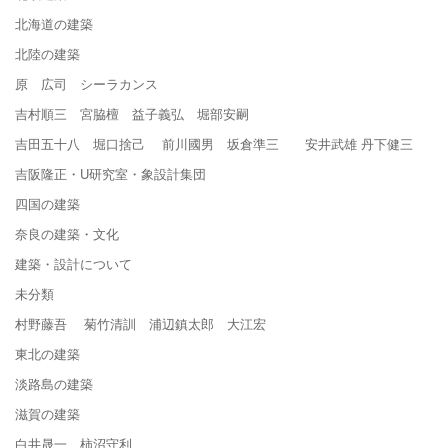
北海道の建築
北陸の建築
原 広司 シーラカンス
吉村順三 宮脇檀 益子義弘 堀部安嗣
吉田五十八 堀口捨己 前川國男 坂倉準三 安井武雄 丹下健三
吉阪隆正・U研究室・象設計集団
四国の建築
奈良の建築・文化
建築・設計について
未分類
村野藤吾 菊竹清訓 浦辺鎮太郎 大江宏
東北の建築
淡路島の建築
滋賀の建築
白井晟一 柿沼守利