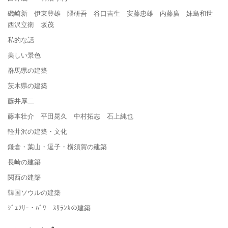
磯崎新 伊東豊雄 隈研吾 谷口吉生 安藤忠雄 内藤廣 妹島和世
西沢立衛 坂茂
私的な話
美しい景色
群馬県の建築
茨木県の建築
藤井厚二
藤本壮介 平田晃久 中村拓志 石上純也
軽井沢の建築・文化
鎌倉・葉山・逗子・横須賀の建築
長崎の建築
関西の建築
韓国ソウルの建築
ｼﾞｪﾌﾘｰ・ﾊﾞﾜ ｽﾘﾗﾝｶの建築