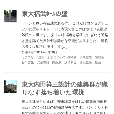
東大福武ﾎｰﾙの壁
ドーンと厚い存在感のある壁。 これだけコンセプチュ
アルに壁をストレートに表現できるのはやはり安藤忠
雄氏の力量です。 多くの来場者と学生でにぎわう通路
と壁を隔てた反対側は静かな空間がありました。 建物
の多くは地下に潜り、道 […]
公開済み: 2014年5月20日
カテゴリー:
建築・設計について
,
磯崎新 伊東豊雄 隈研吾
谷口吉生 安藤忠雄 内藤廣 妹島和世 西沢立衛 坂茂
東大内田祥三設計の建築群が織
りなす落ち着いた環境
東大の建物といえば、安田講堂をはじめ建築家内田祥
三設計のｽｸﾗｯﾁﾀｲﾙの建物群が有名です。 じっくりと拝
見する時間が無かったので通り一遍でざっと見て回り