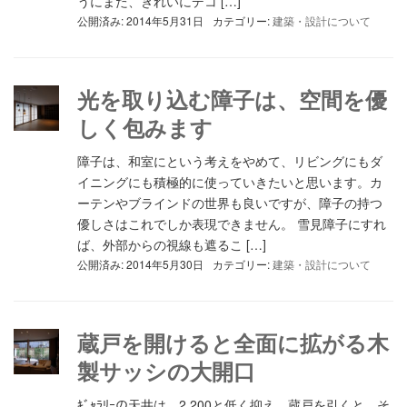
うにまた、きれいにデコ […]
公開済み: 2014年5月31日
カテゴリー:
建築・設計について
光を取り込む障子は、空間を優
しく包みます
障子は、和室にという考えをやめて、リビングにもダ
イニングにも積極的に使っていきたいと思います。カ
ーテンやブラインドの世界も良いですが、障子の持つ
優しさはこれでしか表現できません。 雪見障子にすれ
ば、外部からの視線も遮るこ […]
公開済み: 2014年5月30日
カテゴリー:
建築・設計について
蔵戸を開けると全面に拡がる木
製サッシの大開口
ｷﾞｬﾗﾘｰの天井は、2.200と低く抑え、蔵戸を引くと、そ