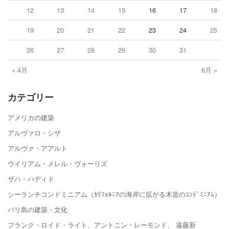
12
13
14
15
16
17
18
19
20
21
22
23
24
25
26
27
28
29
30
31
« 4月
6月 »
カテゴリー
アメリカの建築
アルヴァロ・シザ
アルヴァ・アアルト
ウイリアム・メレル・ヴォーリズ
ザハ・ハディド
シーランチコンドミニアム（ｶﾘﾌｫﾙﾆｱの海岸に拡がる木造のｺﾝﾄﾞﾐﾆｱﾑ）
バリ島の建築・文化
フランク・ロイド・ライト、アントニン・レーモンド、 遠藤新