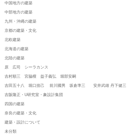
中国地方の建築
中部地方の建築
九州・沖縄の建築
京都の建築・文化
北欧建築
北海道の建築
北陸の建築
原 広司 シーラカンス
吉村順三 宮脇檀 益子義弘 堀部安嗣
吉田五十八 堀口捨己 前川國男 坂倉準三 安井武雄 丹下健三
吉阪隆正・U研究室・象設計集団
四国の建築
奈良の建築・文化
建築・設計について
未分類