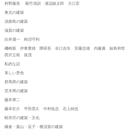
村野藤吾 菊竹清訓 浦辺鎮太郎 大江宏
東北の建築
淡路島の建築
滋賀の建築
白井晟一 柿沼守利
磯崎新 伊東豊雄 隈研吾 谷口吉生 安藤忠雄 内藤廣 妹島和世
西沢立衛 坂茂
私的な話
美しい景色
群馬県の建築
茨木県の建築
藤井厚二
藤本壮介 平田晃久 中村拓志 石上純也
軽井沢の建築・文化
鎌倉・葉山・逗子・横須賀の建築