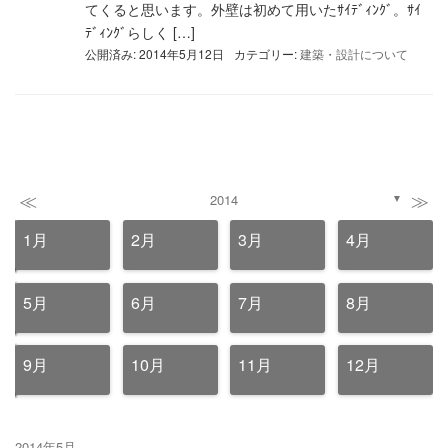
てくると思います。外壁は初めて用いたｻｲﾃﾞｨﾝｸﾞ。ｻｲ
ﾃﾞｨﾝｸﾞらしく […]
公開済み: 2014年5月12日
カテゴリー:
建築・設計について
≪
≫
2014
▼
1月
2月
3月
4月
5月
6月
7月
8月
9月
10月
11月
12月
2014年5月