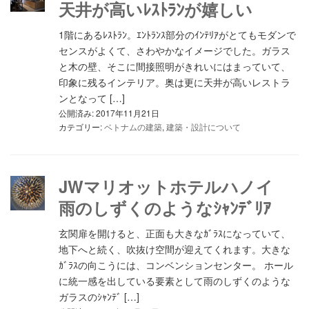
天井が高いﾚｽﾄﾗﾝが嬉しい
1階にあるﾚｽﾄﾗﾝ。ｴﾝﾄﾗﾝｽ部分のｲﾝﾃﾘｱがとてもモダンで
センスがよくて、さわやかなイメージでした。ガラス
と木の壁、そこに間接照明がきれいにはまっていて、
印象に残るインテリア。奥は更に天井が高いレストラ
ンとなって […]
公開済み: 2017年11月21日
カテゴリー:
ベトナムの建築
,
建築・設計について
JWマリオットホテルハノイ
雨のしずくのようなｼｬﾝﾃﾞﾘｱ
玄関扉を開けると、正面も大きなｶﾞﾗｽになっていて、
地下へと続く、吹抜け空間が迎えてくれます。大きな
ｶﾞﾗｽの向こうには、コンベンションセンター。 ホール
に統一感を出している要素として雨のしずくのような
ガラスのｼｬﾝﾃﾞ […]