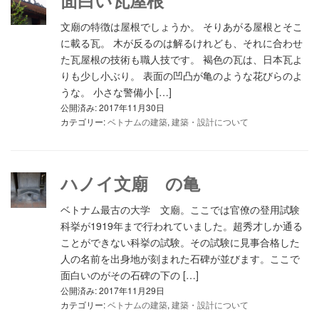
面白い瓦屋根
文廟の特徴は屋根でしょうか。 そりあがる屋根とそこ
に載る瓦。 木が反るのは解るけれども、それに合わせ
た瓦屋根の技術も職人技です。 褐色の瓦は、日本瓦よ
りも少し小ぶり。 表面の凹凸が亀のような花びらのよ
うな。 小さな警備小 […]
公開済み: 2017年11月30日
カテゴリー:
ベトナムの建築
,
建築・設計について
ハノイ文廟 の亀
ベトナム最古の大学 文廟。ここでは官僚の登用試験
科挙が1919年まで行われていました。超秀才しか通る
ことができない科挙の試験。その試験に見事合格した
人の名前を出身地が刻まれた石碑が並びます。ここで
面白いのがその石碑の下の […]
公開済み: 2017年11月29日
カテゴリー:
ベトナムの建築
,
建築・設計について