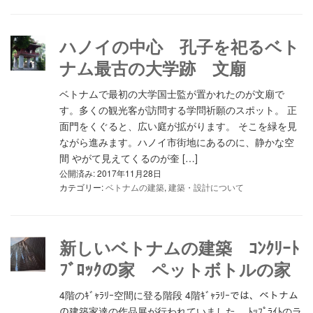
ハノイの中心 孔子を祀るベト
ナム最古の大学跡 文廟
ベトナムで最初の大学国士監が置かれたのが文廟で
す。多くの観光客が訪問する学問祈願のスポット。 正
面門をくぐると、広い庭が拡がります。 そこを緑を見
ながら進みます。ハノイ市街地にあるのに、静かな空
間 やがて見えてくるのが奎 […]
公開済み: 2017年11月28日
カテゴリー:
ベトナムの建築
,
建築・設計について
新しいベトナムの建築 ｺﾝｸﾘｰﾄ
ﾌﾞﾛｯｸの家 ペットボトルの家
4階のｷﾞｬﾗﾘｰ空間に登る階段 4階ｷﾞｬﾗﾘｰでは、ベトナム
の建築家達の作品展が行われていました。 ﾄｯﾌﾟﾗｲﾄのラ