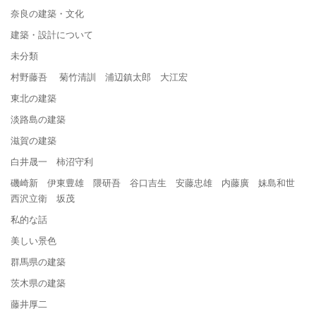
奈良の建築・文化
建築・設計について
未分類
村野藤吾 菊竹清訓 浦辺鎮太郎 大江宏
東北の建築
淡路島の建築
滋賀の建築
白井晟一 柿沼守利
磯崎新 伊東豊雄 隈研吾 谷口吉生 安藤忠雄 内藤廣 妹島和世
西沢立衛 坂茂
私的な話
美しい景色
群馬県の建築
茨木県の建築
藤井厚二