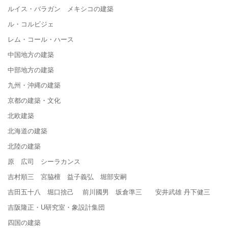
ルイス・バラガン メキシコの建築
ル・コルビジェ
レム・コール・ハース
中国地方の建築
中部地方の建築
九州・沖縄の建築
京都の建築・文化
北欧建築
北海道の建築
北陸の建築
原 広司 シーラカンス
吉村順三 宮脇檀 益子義弘 堀部安嗣
吉田五十八 堀口捨己 前川國男 坂倉準三 安井武雄 丹下健三
吉阪隆正・U研究室・象設計集団
四国の建築