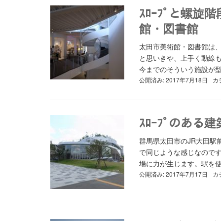
ｽﾛｰﾌﾟと螺
館・図書館
太田市美術館・図書館は
と思いきや、上手く動線
今までのそういう施設が型に
公開済み: 2017年7月18日
カ
ｽﾛｰﾌﾟのあ
群馬県太田市のJR大田駅
で同じような感じなのです
場に力が生じます。駅を使 
公開済み: 2017年7月17日
カ