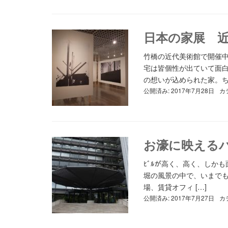
日本の家展 
竹橋の近代美術館で開催中
宅は皆個性が出ていて面
の想いが込められた家。ちょ
公開済み: 2017年7月28日
カ
お濠に映えるパレ
ﾋﾞﾙが高く、高く、しかも
堀の風景の中で、いまでもそ
場、賃貸オフィ […]
公開済み: 2017年7月27日
カ