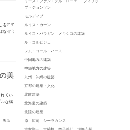
ミース・ファン・デル・ローエ フィリッ
プ・ジョンソン
モルディブ
ﾃﾞｻﾞ
ルイス・カーン
はなぜう
ルイス・バラガン メキシコの建築
ル・コルビジェ
レム・コール・ハース
中国地方の建築
中部地方の建築
の美
九州・沖縄の建築
京都の建築・文化
北欧建築
されてい
プルな構
北海道の建築
北陸の建築
原 広司 シーラカンス
 坂茂
吉村順三 宮脇檀 益子義弘 堀部安嗣