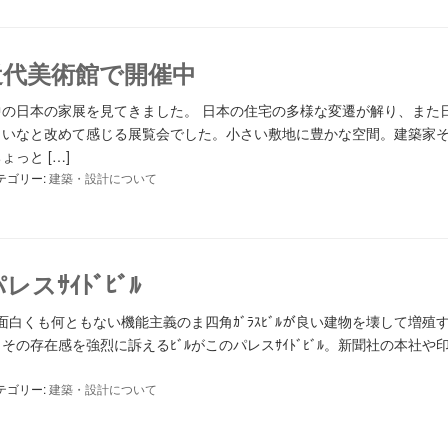
近代美術館で開催中
の日本の家展を見てきました。 日本の住宅の多様な変遷が解り、また
白いなと改めて感じる展覧会でした。小さい敷地に豊かな空間。建築家
っと […]
テゴリー:
建築・設計について
スｻｲﾄﾞﾋﾞﾙ
面白くも何ともない機能主義のま四角ｶﾞﾗｽﾋﾞﾙが良い建物を壊して増殖
の存在感を強烈に訴えるﾋﾞﾙがこのパレスｻｲﾄﾞﾋﾞﾙ。新聞社の本社や
テゴリー:
建築・設計について