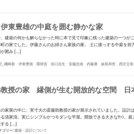
9月
9月
9月
9月
9月
9月
9月
9月
9月
9月
9月
9月
9月
9月
9月
9月
9月
10月
10月
10月
10月
10月
10月
10月
10月
10月
10月
10月
10月
10月
10月
10月
10月
10月
11月
11月
11月
11月
11月
11月
11月
11月
11月
11月
11月
11月
11月
11月
11月
11月
11月
 伊東豊雄の中庭を囲む静かな家
で、建築の何かも解らなかった時に本で見て印象に残った建築の一つが
町の家でした。伊藤さんのお姉さん家族の家。 土に接っする中庭を前
囲み […]
て
,
磯崎新 伊東豊雄 隈研吾 谷口吉生 安藤忠雄 内藤廣 妹島和世 西沢立衛
助教授の家 縁側が生む開放的な空間 日
本の家展の中に、実寸大の斎藤助教授の家が展示されていました。設計
る清家清。実にシンプルかつモダンな平屋。開放できる大きなｻｯｼ。庭
る […]
テゴリー:
建築・設計について