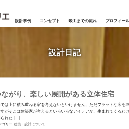
設計事例
コンセプト
竣工までの流れ
プロフィー
設計日記
つながり、楽しい展開がある立体住宅
1月
1月
1月
1月
1月
1月
1月
1月
1月
1月
1月
1月
1月
1月
1月
1月
1月
2月
2月
2月
2月
2月
2月
2月
2月
2月
2月
2月
2月
2月
2月
2月
2月
2月
3月
3月
3月
3月
3月
3月
3月
3月
3月
3月
3月
3月
3月
3月
3月
3月
3月
では上に積み重ねる家を考えないといけません。ただフラットな床を2
ですがそこは建築家が考えるといろいろなアイデアが、生まれてくるわ
5月
5月
5月
5月
5月
5月
5月
5月
5月
5月
5月
5月
5月
5月
5月
5月
5月
6月
6月
6月
6月
6月
6月
6月
6月
6月
6月
6月
6月
6月
6月
6月
6月
6月
7月
7月
7月
7月
7月
7月
7月
7月
7月
7月
7月
7月
7月
7月
7月
7月
7月
れた […]
テゴリー:
建築・設計について