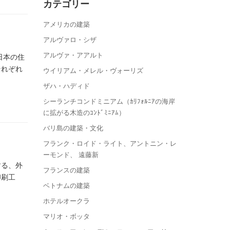
カテゴリー
アメリカの建築
アルヴァロ・シザ
アルヴァ・アアルト
日本の住
それぞれ
ウイリアム・メレル・ヴォーリズ
ザハ・ハディド
シーランチコンドミニアム（ｶﾘﾌｫﾙﾆｱの海岸
に拡がる木造のｺﾝﾄﾞﾐﾆｱﾑ）
バリ島の建築・文化
フランク・ロイド・ライト、アントニン・レ
ーモンド、 遠藤新
する、外
フランスの建築
印刷工
ベトナムの建築
ホテルオークラ
マリオ・ボッタ