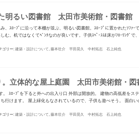
かした明るい図書館 太田市美術館・図書館
、ｽﾛｰﾌﾟに沿って本棚が並ぶ、明るい図書館。ｽﾛｰﾌﾟに置かれたｿﾌｧｰ
む。机ではなくてﾍﾞﾝﾁなのが良いです。子供ｽﾍﾟｰｽは床がﾌﾛｰﾘﾝｸﾞで
テゴリー:
建築・設計について
,
藤本壮介 平田晃久 中村拓志 石上純也
り。立体的な屋上庭園 太田市美術館・図
。 ｽﾛｰﾌﾟを下ると外への出入り口 外部は開放的。 建物の高低差をス
ち行けます。 屋上緑化もなされているので、子供も遊べそう。 面白い
テゴリー:
建築・設計について
,
藤本壮介 平田晃久 中村拓志 石上純也