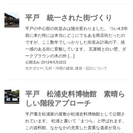
平戸 統一された街づくり
平戸の中心部の街並みは随分変わりました。 つい4,5年
前に来た時には本当にどこにでもある商店街だったの
ですが、ここ数年でしっかりした街並み計画の下、統
一感のある街に変貌しています。 瓦屋根と白い壁、ダ
ークブラウンの木の外 […]
公開済み: 2012年5月22日
カテゴリー:
九州・沖縄の建築
,
建築・設計について
平戸 松浦史料博物館 素晴ら
しい階段アプローチ
平戸藩主松浦家の屋敷が松浦史料博物館として公開さ
れています。 松浦と書いて「まつら」と呼ばれます。
この資料館、なかなかの充実した貴重な遺産が見ら