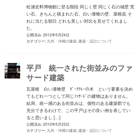
松浦史料博物館に登る階段 同じく壁 同じく石の城壁 荒
い石、きちんと積まれた石、白い漆喰の壁、屋根庇 そ
れに当たる朝日 どれも美しい対比を見せてくれまし
た。
公開済み: 2012年5月24日
カテゴリー:
九州・沖縄の建築
,
建築・設計について
平戸 統一された街並みのファ
サード建築
瓦屋根 白い漆喰壁 ﾀﾞｰｸｸﾚｰの木 という要素を決め
てもどれ一つとして同じﾌｧｻｰﾄﾞの建物はありません。
結局、統一感のある街並みは、個性のある建築郡でも
充分できるわけで、この平戸はその良い例を表してい
ると思いまし […]
公開済み: 2012年5月23日
カテゴリー:
九州・沖縄の建築
,
建築・設計について