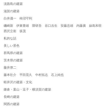
淡路島の建築
滋賀の建築
白井晟一 柿沼守利
磯崎新 伊東豊雄 隈研吾 谷口吉生 安藤忠雄 内藤廣 妹島和世
西沢立衛 坂茂
私的な話
美しい景色
群馬県の建築
茨木県の建築
藤井厚二
藤本壮介 平田晃久 中村拓志 石上純也
軽井沢の建築・文化
鎌倉・葉山・逗子・横須賀の建築
長崎の建築
関西の建築