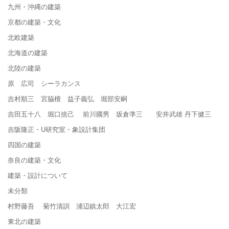
九州・沖縄の建築
京都の建築・文化
北欧建築
北海道の建築
北陸の建築
原 広司 シーラカンス
吉村順三 宮脇檀 益子義弘 堀部安嗣
吉田五十八 堀口捨己 前川國男 坂倉準三 安井武雄 丹下健三
吉阪隆正・U研究室・象設計集団
四国の建築
奈良の建築・文化
建築・設計について
未分類
村野藤吾 菊竹清訓 浦辺鎮太郎 大江宏
東北の建築