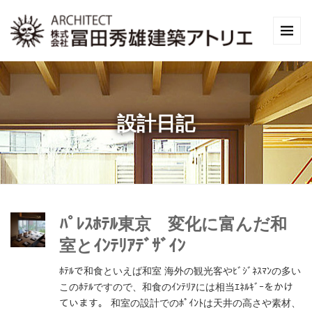
設計日記
ﾊﾟﾚｽﾎﾃﾙ東京 変化に富んだ和
室とｲﾝﾃﾘｱﾃﾞｻﾞｲﾝ
ﾎﾃﾙで和食といえば和室 海外の観光客やﾋﾞｼﾞﾈｽﾏﾝの多い
このﾎﾃﾙですので、和食のｲﾝﾃﾘｱには相当ｴﾈﾙｷﾞｰをかけ
ています。 和室の設計でのﾎﾟｲﾝﾄは天井の高さや素材、