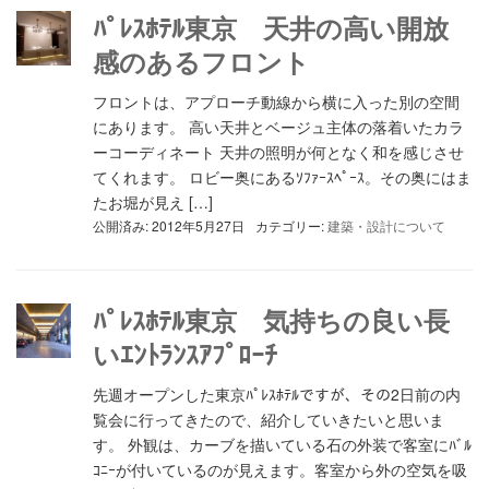
ﾊﾟﾚｽﾎﾃﾙ東京 天井の高い開放
感のあるフロント
フロントは、アプローチ動線から横に入った別の空間
にあります。 高い天井とベージュ主体の落着いたカラ
ーコーディネート 天井の照明が何となく和を感じさせ
てくれます。 ロビー奥にあるｿﾌｧｰｽﾍﾟｰｽ。その奥にはま
たお堀が見え […]
公開済み: 2012年5月27日
カテゴリー:
建築・設計について
ﾊﾟﾚｽﾎﾃﾙ東京 気持ちの良い長
いｴﾝﾄﾗﾝｽｱﾌﾟﾛｰﾁ
先週オープンした東京ﾊﾟﾚｽﾎﾃﾙですが、その2日前の内
覧会に行ってきたので、紹介していきたいと思いま
す。 外観は、カーブを描いている石の外装で客室にﾊﾞﾙ
ｺﾆｰが付いているのが見えます。客室から外の空気を吸