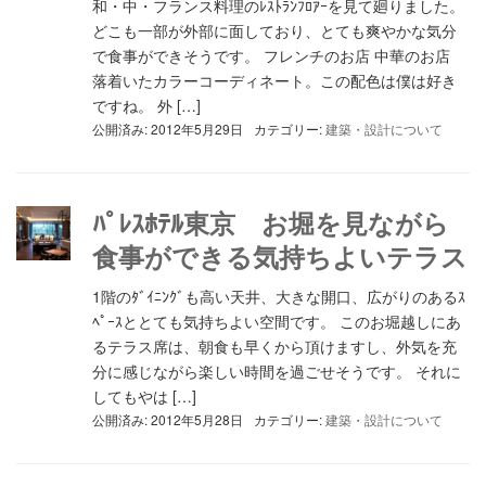
和・中・フランス料理のﾚｽﾄﾗﾝﾌﾛｱｰを見て廻りました。
どこも一部が外部に面しており、とても爽やかな気分
で食事ができそうです。 フレンチのお店 中華のお店
落着いたカラーコーディネート。この配色は僕は好き
ですね。 外 […]
公開済み: 2012年5月29日
カテゴリー:
建築・設計について
ﾊﾟﾚｽﾎﾃﾙ東京 お堀を見ながら
食事ができる気持ちよいテラス
1階のﾀﾞｲﾆﾝｸﾞも高い天井、大きな開口、広がりのあるｽ
ﾍﾟｰｽととても気持ちよい空間です。 このお堀越しにあ
るテラス席は、朝食も早くから頂けますし、外気を充
分に感じながら楽しい時間を過ごせそうです。 それに
してもやは […]
公開済み: 2012年5月28日
カテゴリー:
建築・設計について