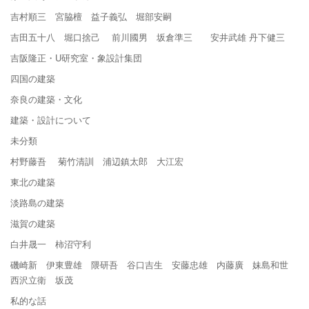
吉村順三 宮脇檀 益子義弘 堀部安嗣
吉田五十八 堀口捨己 前川國男 坂倉準三 安井武雄 丹下健三
吉阪隆正・U研究室・象設計集団
四国の建築
奈良の建築・文化
建築・設計について
未分類
村野藤吾 菊竹清訓 浦辺鎮太郎 大江宏
東北の建築
淡路島の建築
滋賀の建築
白井晟一 柿沼守利
磯崎新 伊東豊雄 隈研吾 谷口吉生 安藤忠雄 内藤廣 妹島和世
西沢立衛 坂茂
私的な話