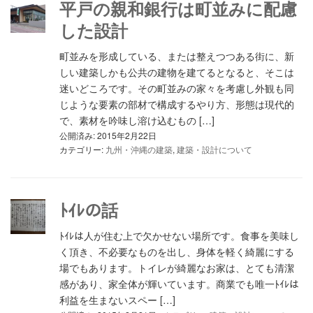
平戸の親和銀行は町並みに配慮
した設計
町並みを形成している、または整えつつある街に、新
しい建築しかも公共の建物を建てるとなると、そこは
迷いどころです。その町並みの家々を考慮し外観も同
じような要素の部材で構成するやり方、形態は現代的
で、素材を吟味し溶け込むもの […]
公開済み: 2015年2月22日
カテゴリー:
九州・沖縄の建築
,
建築・設計について
ﾄｲﾚの話
ﾄｲﾚは人が住む上で欠かせない場所です。食事を美味し
く頂き、不必要なものを出し、身体を軽く綺麗にする
場でもあります。トイレが綺麗なお家は、とても清潔
感があり、家全体が輝いています。商業でも唯一ﾄｲﾚは
利益を生まないスペー […]