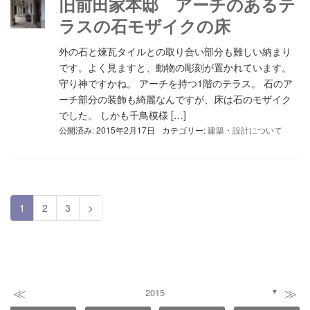
旧前田家本邸 アーチのあるテ
ラスの石モザイクの床
外の石と煉瓦タイルとの取り合い部分も難しい納まり
です。よく見ますと、動物の彫刻が置かれています。
守り神ですかね。 アーチを持つ1階のテラス。 石のア
ーチ部分の装飾も綺麗なんですが、床は石のモザイク
でした。 しかも千鳥模様 […]
公開済み: 2015年2月17日
カテゴリー:
建築・設計について
1
2
3
>
≪
≫
2015
▼