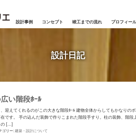
設計事例
コンセプト
竣工までの流れ
プロフィー
設計日記
広い階段ﾎｰﾙ
1月
1月
1月
1月
1月
1月
1月
1月
1月
1月
1月
1月
1月
1月
1月
1月
1月
2月
2月
2月
2月
2月
2月
2月
2月
2月
2月
2月
2月
2月
2月
2月
2月
2月
3月
3月
3月
3月
3月
3月
3月
3月
3月
3月
3月
3月
3月
3月
3月
3月
3月
、迎えてくれるのがこの大きな階段ﾎｰﾙ 建物全体からしてもかなりの
在です。 手の込んだ装飾で作りこまれた階段手すり。柱の装飾、階段
5月
5月
5月
5月
5月
5月
5月
5月
5月
5月
5月
5月
5月
5月
5月
5月
5月
6月
6月
6月
6月
6月
6月
6月
6月
6月
6月
6月
6月
6月
6月
6月
6月
6月
7月
7月
7月
7月
7月
7月
7月
7月
7月
7月
7月
7月
7月
7月
7月
7月
7月
 […]
テゴリー:
建築・設計について