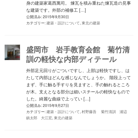
身の建築家葛西萬司。 煉瓦を積み重ねた煉瓦造の見事
な建築です。外部の補修工 […]
公開済み: 2015年9月30日
カテゴリー:
建築・設計について
,
東北の建築
盛岡市 岩手教育会館 菊竹清
訓の軽快な内部ディテール
外部足元回りがごついですし、上部は軽快ですし、は
たして内部はどんな感じなんでしょうか。 階段上って
まず、手に触る手すりを見ますと、手の触れるところ
が木。支えとなる部分は細いスチールの軽快なもので
した。綺麗な曲線で上ってい […]
公開済み: 2015年9月27日
カテゴリー:
建築・設計について
,
村野藤吾 菊竹清訓 浦辺
鎮太郎 大江宏
,
東北の建築