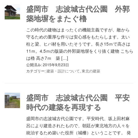
盛岡市 志波城古代公園 外郭
築地塀をまたぐ櫓
この時代の建物はまったくの機能主義ですが、敵から
守るための重厚な作りは安心感をもたらします。太い
柱と梁、ヒバ材を用いたそうです。長さ15ｍで高さは
11ｍ。4.5ｍの版築の外郭築地塀をくり抜く建物 こちら
は櫓 高さ7ｍ 築 […]
公開済み: 2015年9月23日
カテゴリー:
建築・設計について
,
東北の建築
盛岡市 志波城古代公園 平安
時代の建築を再現する
盛岡市の志波城古代公園です。平安時代、坂上田村麻
呂により建造されたもので、朝廷が東北地方の人々を
統治するため築いた役所（城柵）ということです。 発