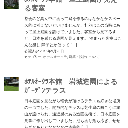
る客室
都会のど真ん中にあって庭を作るのはなかなかスペー
ス的に考えないといけませんが、ｵｰｸﾗはこの当時にあ
って屋上庭園を設けていました。客室から見下ろす
と、日本を感じる庭園が見えます。 泊まった客室はこ
んな感じ 障子とか使って […]
公開済み: 2015年9月20日
カテゴリー:
ホテルオークラ
,
建築・設計について
ﾎﾃﾙｵｰｸﾗ本館 岩城造園による
ｶﾞｰﾃﾞﾝテラス
日本庭園を見ながら軽食が頂けるテラスも好きな場所
の一つでした。開放的なテラスは芝生庭の向こうに築
山が設けられ、遠近感のある造園技術で、日本庭園を
見事に作り出していました。池もあり鯉も泳ぎ、せせ
らぎがありとなかなかの本格的 […]