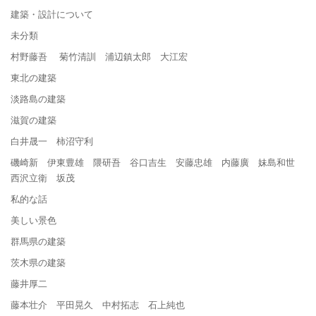
建築・設計について
未分類
村野藤吾 菊竹清訓 浦辺鎮太郎 大江宏
東北の建築
淡路島の建築
滋賀の建築
白井晟一 柿沼守利
磯崎新 伊東豊雄 隈研吾 谷口吉生 安藤忠雄 内藤廣 妹島和世
西沢立衛 坂茂
私的な話
美しい景色
群馬県の建築
茨木県の建築
藤井厚二
藤本壮介 平田晃久 中村拓志 石上純也