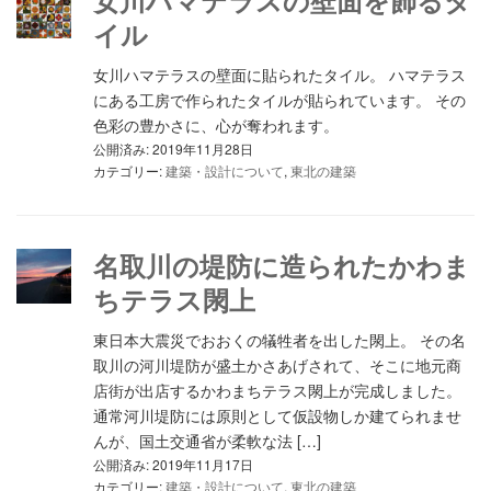
女川ハマテラスの壁面を飾るタ
イル
女川ハマテラスの壁面に貼られたタイル。 ハマテラス
にある工房で作られたタイルが貼られています。 その
色彩の豊かさに、心が奪われます。
公開済み: 2019年11月28日
カテゴリー:
建築・設計について
,
東北の建築
名取川の堤防に造られたかわま
ちテラス閖上
東日本大震災でおおくの犠牲者を出した閖上。 その名
取川の河川堤防が盛土かさあげされて、そこに地元商
店街が出店するかわまちテラス閖上が完成しました。
通常河川堤防には原則として仮設物しか建てられませ
んが、国土交通省が柔軟な法 […]
公開済み: 2019年11月17日
カテゴリー:
建築・設計について
,
東北の建築