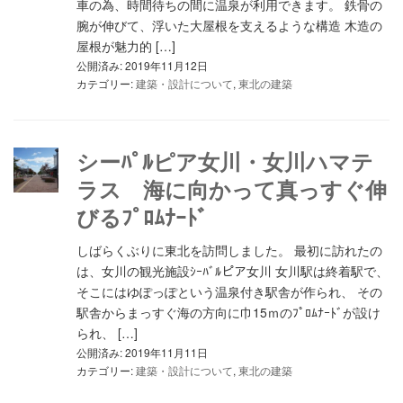
車の為、時間待ちの間に温泉が利用できます。 鉄骨の
腕が伸びて、浮いた大屋根を支えるような構造 木造の
屋根が魅力的 […]
公開済み: 2019年11月12日
カテゴリー:
建築・設計について
,
東北の建築
シーﾊﾟﾙピア女川・女川ハマテ
ラス 海に向かって真っすぐ伸
びるﾌﾟﾛﾑﾅｰﾄﾞ
しばらくぶりに東北を訪問しました。 最初に訪れたの
は、女川の観光施設ｼｰﾊﾞﾙピア女川 女川駅は終着駅で、
そこにはゆぽっぽという温泉付き駅舎が作られ、 その
駅舎からまっすぐ海の方向に巾15ｍのﾌﾟﾛﾑﾅｰﾄﾞが設け
られ、 […]
公開済み: 2019年11月11日
カテゴリー:
建築・設計について
,
東北の建築