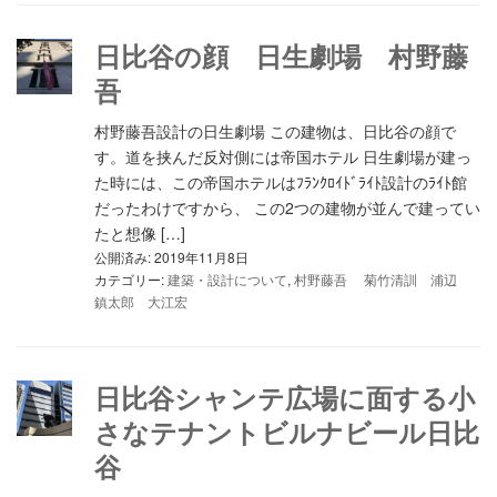
日比谷の顔 日生劇場 村野藤
吾
村野藤吾設計の日生劇場 この建物は、日比谷の顔で
す。道を挟んだ反対側には帝国ホテル 日生劇場が建っ
た時には、この帝国ホテルはﾌﾗﾝｸﾛｲﾄﾞﾗｲﾄ設計のﾗｲﾄ館
だったわけですから、 この2つの建物が並んで建ってい
たと想像 […]
公開済み: 2019年11月8日
カテゴリー:
建築・設計について
,
村野藤吾 菊竹清訓 浦辺
鎮太郎 大江宏
日比谷シャンテ広場に面する小
さなテナントビルナビール日比
谷