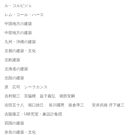
ル・コルビジェ
レム・コール・ハース
中国地方の建築
中部地方の建築
九州・沖縄の建築
京都の建築・文化
北欧建築
北海道の建築
北陸の建築
原 広司 シーラカンス
吉村順三 宮脇檀 益子義弘 堀部安嗣
吉田五十八 堀口捨己 前川國男 坂倉準三 安井武雄 丹下健三
吉阪隆正・U研究室・象設計集団
四国の建築
奈良の建築・文化