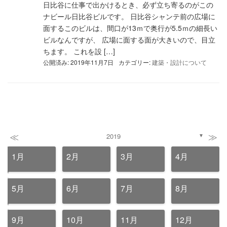
日比谷に仕事で出かけるとき、必ず立ち寄るのがこの
ナビール日比谷ビルです。 日比谷シャンテ前の広場に
面するこのビルは、間口が13ｍで奥行が5.5ｍの細長い
ビルなんですが、 広場に面する面が大きいので、目立
ちます。 これを設 […]
公開済み: 2019年11月7日
カテゴリー:
建築・設計について
≪
≫
2019
▼
1月
2月
3月
4月
5月
6月
7月
8月
9月
10月
11月
12月