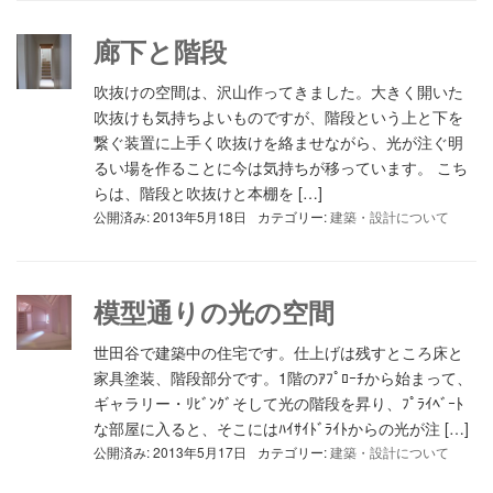
廊下と階段
吹抜けの空間は、沢山作ってきました。大きく開いた
吹抜けも気持ちよいものですが、階段という上と下を
繋ぐ装置に上手く吹抜けを絡ませながら、光が注ぐ明
るい場を作ることに今は気持ちが移っています。 こち
らは、階段と吹抜けと本棚を […]
公開済み: 2013年5月18日
カテゴリー:
建築・設計について
模型通りの光の空間
世田谷で建築中の住宅です。仕上げは残すところ床と
家具塗装、階段部分です。1階のｱﾌﾟﾛｰﾁから始まって、
ギャラリー・ﾘﾋﾞﾝｸﾞそして光の階段を昇り、ﾌﾟﾗｲﾍﾞｰﾄ
な部屋に入ると、そこにはﾊｲｻｲﾄﾞﾗｲﾄからの光が注 […]
公開済み: 2013年5月17日
カテゴリー:
建築・設計について