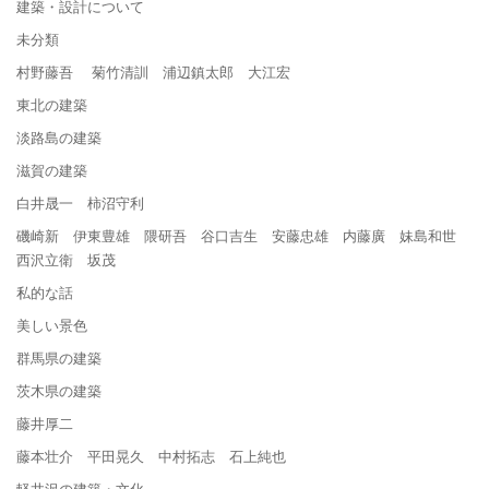
建築・設計について
未分類
村野藤吾 菊竹清訓 浦辺鎮太郎 大江宏
東北の建築
淡路島の建築
滋賀の建築
白井晟一 柿沼守利
磯崎新 伊東豊雄 隈研吾 谷口吉生 安藤忠雄 内藤廣 妹島和世
西沢立衛 坂茂
私的な話
美しい景色
群馬県の建築
茨木県の建築
藤井厚二
藤本壮介 平田晃久 中村拓志 石上純也
軽井沢の建築・文化