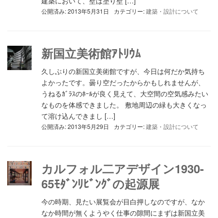
建築において、壁は塗り壁 […]
公開済み: 2013年5月31日
カテゴリー:
建築・設計について
新国立美術館ｱﾄﾘｳﾑ
久しぶりの新国立美術館ですが、今日は何だか気持ち
よかったです。曇り空だったからかもしれませんが、
うねるｶﾞﾗｽのﾎｰﾙが良く見えて、大空間の空気感みたい
なものを体感できました。 敷地周辺の緑も大きくなっ
て溶け込んできまし […]
公開済み: 2013年5月29日
カテゴリー:
建築・設計について
カルフォル二アデザイン1930-
65ﾓﾀﾞﾝﾘﾋﾞﾝｸﾞの起源展
今の時期、見たい展覧会が目白押しなのですが、なか
なか時間が無くようやく仕事の隙間にまずは新国立美