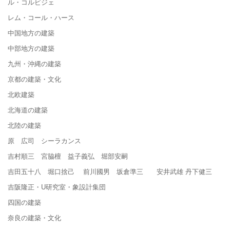
ル・コルビジェ
レム・コール・ハース
中国地方の建築
中部地方の建築
九州・沖縄の建築
京都の建築・文化
北欧建築
北海道の建築
北陸の建築
原 広司 シーラカンス
吉村順三 宮脇檀 益子義弘 堀部安嗣
吉田五十八 堀口捨己 前川國男 坂倉準三 安井武雄 丹下健三
吉阪隆正・U研究室・象設計集団
四国の建築
奈良の建築・文化