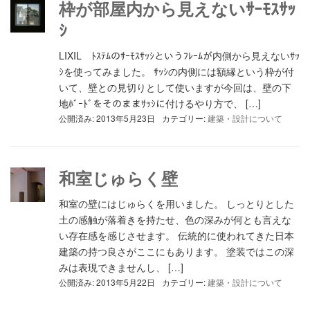
枠が部屋内から見えないｻｰﾓｽｻｯ
ｼ
LIXIL ﾄｽﾃﾑのｻｰﾓｽｻｯｼというﾌﾚｰﾑが内側から見えないｻｯ
ｼを使ってみました。 ｻｯｼの内側には額縁という枠が付
いて、壁との見切りとして使いますが今回は、壁の下
地ﾎﾞｰﾄﾞをそのままｻｯｼに付けるやり方で、 […]
公開済み: 2013年5月23日
カテゴリー:
建築・設計について
和室じゅらく壁
和室の壁にはじゅらくを用いました。 しっとりとした
土の感触が落着きを持たせ、色の深みが何とも言えな
い存在感を感じさせます。 伝統的に使われてきた日本
建築の持つ良さがここにもあります。 塗装ではこの深
みは表現できませんし、 […]
公開済み: 2013年5月22日
カテゴリー:
建築・設計について