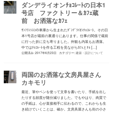
ダンデライオンﾁｮｺﾚｰﾄの日本1
号店 ファクトリー＆ｶﾌｪ蔵
前 お洒落なｶﾌｪ
ｻﾝﾌﾗﾝｼｽｺの車庫から生まれたﾀﾞﾝﾃﾞﾗｲｵﾝﾁｮｺﾚｰﾄ。その日
本1号店が蔵前の裏通りにあります。仕事の関係で蔵前
に行った折に立ち寄りました。外観も内装もお洒落。
中ではﾁｮｺﾚｰﾄを作る工程を見ながらｶﾌｪとﾁｮ […]
公開済み: 2017年6月23日
カテゴリー:
建築・設計について
両国のお洒落な文房具屋さん
カキモリ
最近、筆やペンを使って文章を書いたり、手紙を出し
たりする頻度が随分減りました。でもやはり、肉質で
の手紙は、心が直接相手に伝わるので、これからも生
き続けていくことは、確か。文房具屋さんも街の小さ