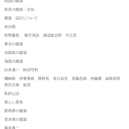
四国の建築
奈良の建築・文化
建築・設計について
未分類
村野藤吾 菊竹清訓 浦辺鎮太郎 大江宏
東北の建築
淡路島の建築
滋賀の建築
白井晟一 柿沼守利
磯崎新 伊東豊雄 隈研吾 谷口吉生 安藤忠雄 内藤廣 妹島和世
西沢立衛 坂茂
私的な話
美しい景色
群馬県の建築
茨木県の建築
藤井厚二