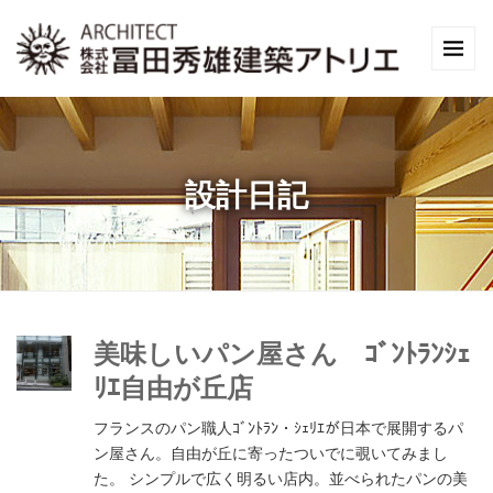
設計日記
美味しいパン屋さん ｺﾞﾝﾄﾗﾝｼｪ
ﾘｴ自由が丘店
フランスのパン職人ｺﾞﾝﾄﾗﾝ・ｼｪﾘｴが日本で展開するパ
ン屋さん。自由が丘に寄ったついでに覗いてみまし
た。 シンプルで広く明るい店内。並べられたパンの美