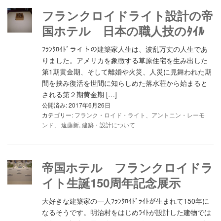
フランクロイドライト設計の帝
国ホテル 日本の職人技のﾀｲﾙ
ﾌﾗﾝｸﾛｲﾄﾞライトの建築家人生は、波乱万丈の人生であ
りました。アメリカを象徴する草原住宅を生み出した
第1期黄金期、そして離婚や火災、人災に見舞われた期
間を挟み復活を世間に知らしめた落水荘から始まると
される第２期黄金期 […]
公開済み: 2017年6月26日
カテゴリー:
フランク・ロイド・ライト、アントニン・レーモ
ンド、 遠藤新
,
建築・設計について
帝国ホテル フランクロイドラ
イト生誕150周年記念展示
大好きな建築家の一人ﾌﾗﾝｸﾛｲﾄﾞﾗｲﾄが生まれて150年に
なるそうです。明治村をはじめﾗｲﾄが設計した建物では