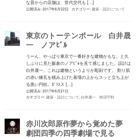
な昔からの店舗は、世代交代も […]
公開済み: 2017年6月22日
カテゴリー:
建築・設計について
東京のトーテンポール 白井晟
一 ノアﾋﾞﾙ
うーん、やっぱり東京で一番好きな建物かもな。と久
しぶりに見た飯倉のノアﾋﾞﾙを見て感じました。設計は
白井晟一。これは建物というよりか彫刻です。 割り肌
の赤い煉瓦を積み上げた基壇の上からスッと立ち上が
る黒い円柱。ｶﾞﾗｽス […]
公開済み: 2017年6月21日
カテゴリー:
建築・設計について
,
白井晟一 柿沼守利
赤川次郎原作夢から覚めた夢
劇団四季の四季劇場で見る