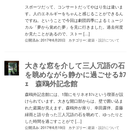
スポーツだって、コンサートだってやはり生は違いま
す。人のエネルギーをちゃんと感じることができるん
ですね。ということで今回は劇団四季によるミュージ
カル「夢から覚めた夢」を見に行きました。過去何度
か見たことがあるので、ストー […]
公開済み: 2017年6月20日
カテゴリー:
建築・設計について
大きな窓を介して三人冗語の石
を眺めながら静かに過ごせるｶﾌ
ｪ 森鴎外記念館
森鴎外記念館には、1階にモリネオｶﾌｪという喫茶が設
けられています。大きな開口部からは、壁で囲い込ま
れた庭園が見えます。森鴎外が座り、幸田露伴、斎藤
緑雨と語り合った三人冗語の石を眺めて、ゆったりと
した時間を過ごすことがで […]
公開済み: 2017年6月19日
カテゴリー:
建築・設計について