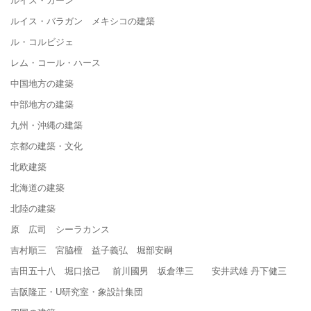
ルイス・バラガン メキシコの建築
ル・コルビジェ
レム・コール・ハース
中国地方の建築
中部地方の建築
九州・沖縄の建築
京都の建築・文化
北欧建築
北海道の建築
北陸の建築
原 広司 シーラカンス
吉村順三 宮脇檀 益子義弘 堀部安嗣
吉田五十八 堀口捨己 前川國男 坂倉準三 安井武雄 丹下健三
吉阪隆正・U研究室・象設計集団