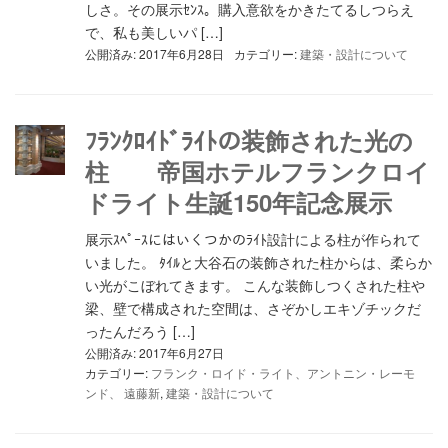
しさ。その展示ｾﾝｽ。購入意欲をかきたてるしつらえ
で、私も美しいパ […]
公開済み: 2017年6月28日
カテゴリー:
建築・設計について
ﾌﾗﾝｸﾛｲﾄﾞﾗｲﾄの装飾された光の
柱 帝国ホテルフランクロイ
ドライト生誕150年記念展示
展示ｽﾍﾟｰｽにはいくつかのﾗｲﾄ設計による柱が作られて
いました。 ﾀｲﾙと大谷石の装飾された柱からは、柔らか
い光がこぼれてきます。 こんな装飾しつくされた柱や
梁、壁で構成された空間は、さぞかしエキゾチックだ
ったんだろう […]
公開済み: 2017年6月27日
カテゴリー:
フランク・ロイド・ライト、アントニン・レーモ
ンド、 遠藤新
,
建築・設計について