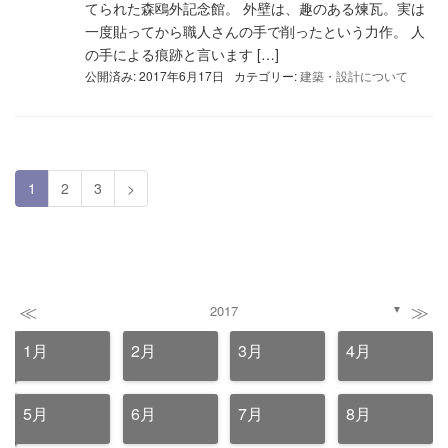
てられた森鴎外記念館。 外壁は、趣のある煉瓦。実は
一度貼ってから職人さんの手で削ったという力作。 人
の手による痕跡と言います […]
公開済み: 2017年6月17日
カテゴリー:
建築・設計について
1
2
3
>
≪
≫
2017
▼
1月
2月
3月
4月
5月
6月
7月
8月