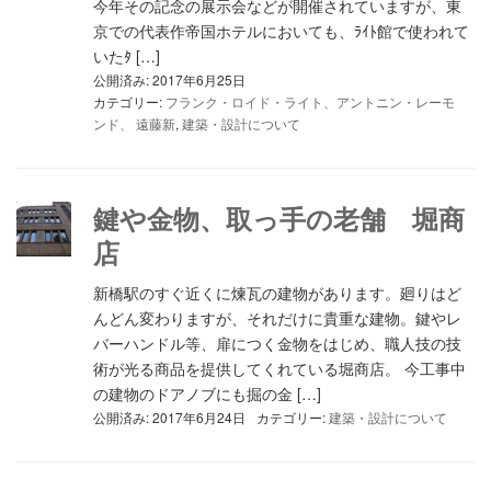
今年その記念の展示会などが開催されていますが、東
京での代表作帝国ホテルにおいても、ﾗｲﾄ館で使われて
いたﾀ […]
公開済み: 2017年6月25日
カテゴリー:
フランク・ロイド・ライト、アントニン・レーモ
ンド、 遠藤新
,
建築・設計について
鍵や金物、取っ手の老舗 堀商
店
新橋駅のすぐ近くに煉瓦の建物があります。廻りはど
んどん変わりますが、それだけに貴重な建物。鍵やレ
バーハンドル等、扉につく金物をはじめ、職人技の技
術が光る商品を提供してくれている堀商店。 今工事中
の建物のドアノブにも掘の金 […]
公開済み: 2017年6月24日
カテゴリー:
建築・設計について