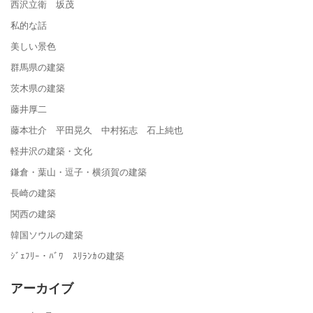
西沢立衛 坂茂
私的な話
美しい景色
群馬県の建築
茨木県の建築
藤井厚二
藤本壮介 平田晃久 中村拓志 石上純也
軽井沢の建築・文化
鎌倉・葉山・逗子・横須賀の建築
長崎の建築
関西の建築
韓国ソウルの建築
ｼﾞｪﾌﾘｰ・ﾊﾞﾜ ｽﾘﾗﾝｶの建築
アーカイブ