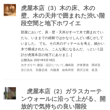
虎屋本店（3）木の床、木の
壁、木の天井で囲まれた渋い階
段空間と地下ホワイエ
部屋において、床・壁・天井がすべて木で囲まれてい
たら、いままでの経験ではかなりしんどい感じがして
いました。 でも、その木のディテールを考え、細かい
木で構成されたら、こんな風になるんだ、っという設
計が虎屋本店の地下にありま […]
公開済み: 2021年5月18日
カテゴリー:
建築・設計について
,
磯崎新 伊東豊雄 隈研吾
谷口吉生 安藤忠雄 内藤廣 妹島和世 西沢立衛 坂茂
虎屋本店（2）ガラスカーテ
ンウォールに沿って上がる、開
放的で気持ちの良い階段