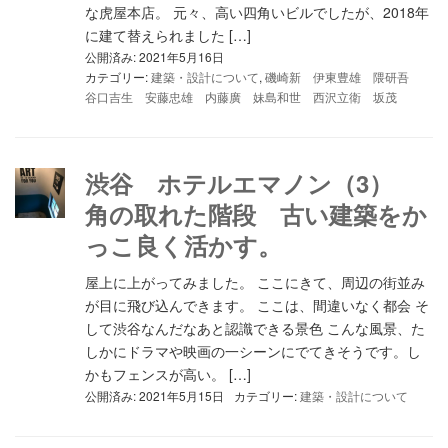
な虎屋本店。 元々、高い四角いビルでしたが、2018年
に建て替えられました […]
公開済み: 2021年5月16日
カテゴリー:
建築・設計について
,
磯崎新 伊東豊雄 隈研吾
谷口吉生 安藤忠雄 内藤廣 妹島和世 西沢立衛 坂茂
渋谷 ホテルエマノン（3）
角の取れた階段 古い建築をか
っこ良く活かす。
屋上に上がってみました。 ここにきて、周辺の街並み
が目に飛び込んできます。 ここは、間違いなく都会 そ
して渋谷なんだなあと認識できる景色 こんな風景、た
しかにドラマや映画の一シーンにでてきそうです。し
かもフェンスが高い。 […]
公開済み: 2021年5月15日
カテゴリー:
建築・設計について