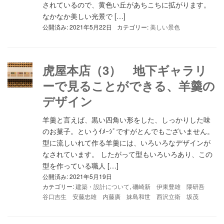
されているので、黄色い丘があちこちに拡がります。
なかなか美しい光景で […]
公開済み: 2021年5月22日
カテゴリー:
美しい景色
虎屋本店（3） 地下ギャラリ
ーで見ることができる、羊羹の
デザイン
羊羹と言えば、黒い四角い形をした、しっかりした味
のお菓子。というｲﾒｰｼﾞですがとんでもございません。
型に流しいれて作る羊羹には、いろいろなデザインが
なされています。 したがって型もいろいろあり、この
型を作っている職人 […]
公開済み: 2021年5月19日
カテゴリー:
建築・設計について
,
磯崎新 伊東豊雄 隈研吾
谷口吉生 安藤忠雄 内藤廣 妹島和世 西沢立衛 坂茂