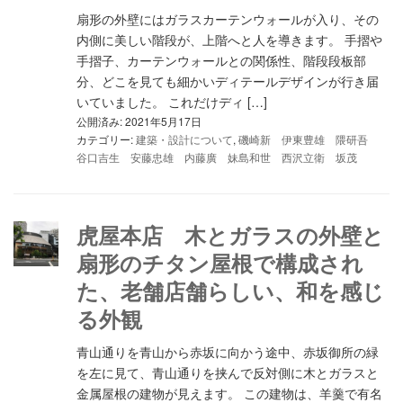
扇形の外壁にはガラスカーテンウォールが入り、その
内側に美しい階段が、上階へと人を導きます。 手摺や
手摺子、カーテンウォールとの関係性、階段段板部
分、どこを見ても細かいディテールデザインが行き届
いていました。 これだけディ […]
公開済み: 2021年5月17日
カテゴリー:
建築・設計について
,
磯崎新 伊東豊雄 隈研吾
谷口吉生 安藤忠雄 内藤廣 妹島和世 西沢立衛 坂茂
虎屋本店 木とガラスの外壁と
扇形のチタン屋根で構成され
た、老舗店舗らしい、和を感じ
る外観
青山通りを青山から赤坂に向かう途中、赤坂御所の緑
を左に見て、青山通りを挟んで反対側に木とガラスと
金属屋根の建物が見えます。 この建物は、羊羹で有名