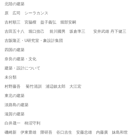
北陸の建築
原 広司 シーラカンス
吉村順三 宮脇檀 益子義弘 堀部安嗣
吉田五十八 堀口捨己 前川國男 坂倉準三 安井武雄 丹下健三
吉阪隆正・U研究室・象設計集団
四国の建築
奈良の建築・文化
建築・設計について
未分類
村野藤吾 菊竹清訓 浦辺鎮太郎 大江宏
東北の建築
淡路島の建築
滋賀の建築
白井晟一 柿沼守利
磯崎新 伊東豊雄 隈研吾 谷口吉生 安藤忠雄 内藤廣 妹島和世